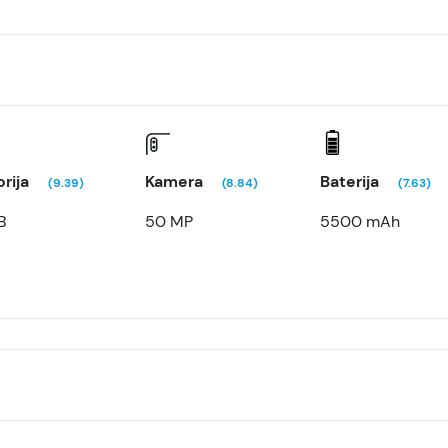
rija
Kamera
Baterija
(9.39)
(8.84)
(7.63)
B
50 MP
5500 mAh