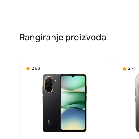
Model:
Naziv i vrsta robe:
Uvoznik:
Rangiranje proizvoda
EAN:
Zemlja porekla:
2.86
2.71
Prava potrošača:
Napomena: