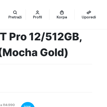
Pretraži
Profil
Korpa
Uporedi
T Pro 12/512GB,
 (Mocha Gold)
na
114.990