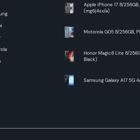
e
Apple iPhone 17 8/256GB, 
(mg6j4sx/a)
ung
i
Motorola G05 8/256GB, Pl
r
ola
Honor Magic8 Lite 8/256G
Black)
o
Samsung Galaxy A17 5G 4/