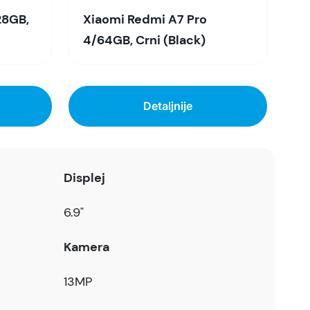
28GB,
Xiaomi Redmi A7 Pro
4/64GB, Crni (Black)
Detaljnije
Displej
6.9"
Kamera
13MP