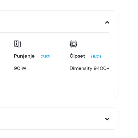
Punjenje
Čipset
(7.87)
(9.51)
90 W
Dimensity 9400+