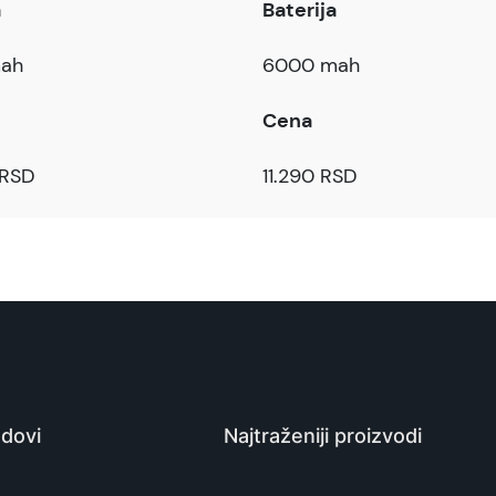
a
Baterija
ah
6000 mah
Cena
 RSD
11.290 RSD
dovi
Najtraženiji proizvodi