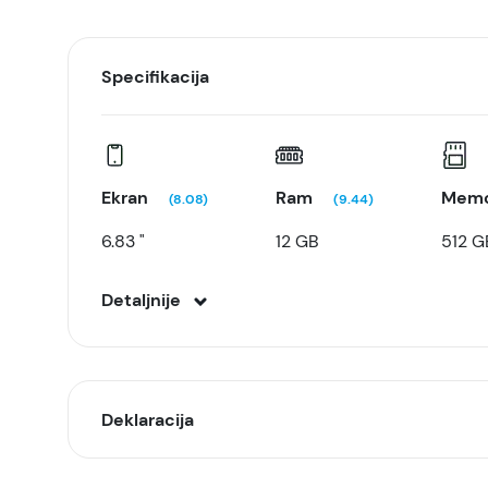
Specifikacija
Ekran
Ram
Memo
(8.08)
(9.44)
6.83 "
12 GB
512 G
Detaljnije
Deklaracija