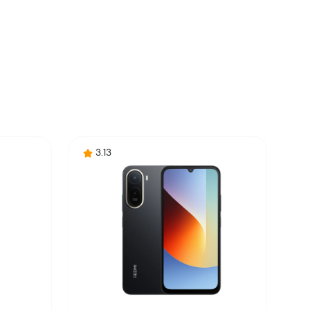
3.13
i potrošača. Detaljnije o ugovoru na daljinu,
budu što tačnije i detaljnije ali ne može da