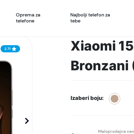
Oprema za
Najbolji telefon za
telefone
tebe
Xiaomi 15
2.71
Bronzani
Izaberi boju:
Maloprodajna ce