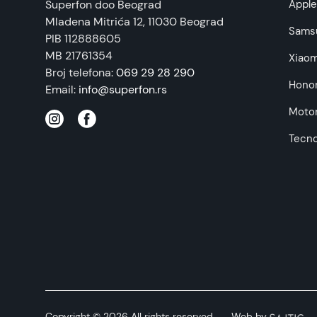
Superfon doo Beograd
Appl
Mladena Mitrića 12
, 11030 Beograd
Sams
PIB 112888605
MB 21761354
Xiaom
Broj telefona:
069 29 28 290
Hono
Email:
info@superfon.rs
Motor
Tecn
Copyright © 2026 All rights reserved
Web by