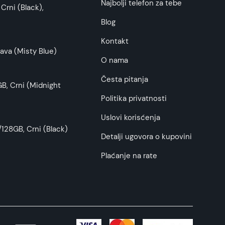
Najbolji telefon za tebe
Crni (Black),
Blog
Kontakt
ava (Misty Blue)
O nama
Česta pitanja
B, Crni (Midnight
Politika privatnosti
Uslovi korisćenja
128GB, Crni (Black)
Detalji ugovora o kupovini
Plaćanje na rate