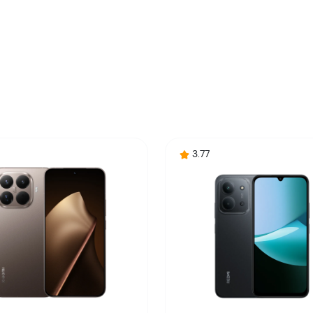
Xiaomi 15T Pro 12/512GB, Bronzani (Mocha Gold)
Mobilni telefon
Comtrade. PC Centar
6932554447557, 6932554447830
Kina
3.77
Zagarantovana sva prava kupaca po osnovu zakona o zaštit
uslove reklamacije i povrata pročitajte -
ovde
Superfon doo se trudi da informacije i fotografije artikala 
garantuje da su svi podaci apsolutno ispravni.