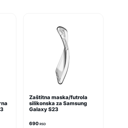
i potrošača. Detaljnije o ugovoru na daljinu,
budu što tačnije i detaljnije ali ne može da
a
Zaštitna maska/futrola
rna
silikonska za Samsung
23
Galaxy S23
690
RSD