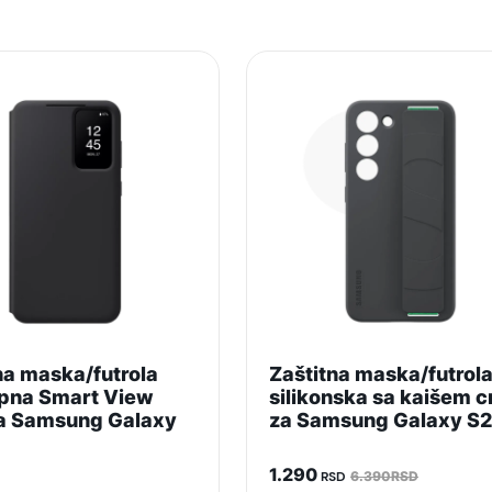
Kina
Zagarantovana sva prava kupaca po osnovu zakona o zaštit
uslove reklamacije i povrata pročitajte -
ovde
Superfon doo se trudi da informacije i fotografije artikala 
garantuje da su svi podaci apsolutno ispravni.
na maska/futrola
Zaštitna maska/futrol
pna Smart View
silikonska sa kaišem c
za Samsung Galaxy
za Samsung Galaxy S
1.290
RSD
6.390RSD