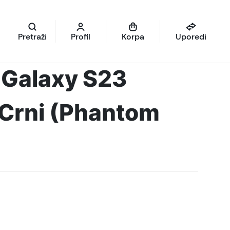
Pretraži
Profil
Korpa
Uporedi
Galaxy S23
Crni (Phantom