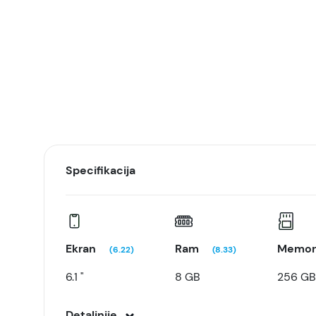
Specifikacija
Ekran
Ram
Memor
(6.22)
(8.33)
6.1 "
8 GB
256 GB
Detaljnije