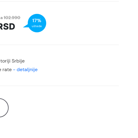
na
102.990
17%
RSD
uštede
oriji Srbije
 rate
- detaljnije