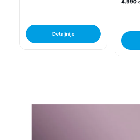
4.990
R
Detaljnije