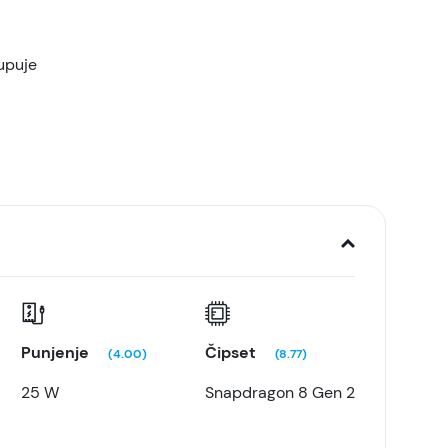
upuje
Punjenje
Čipset
(4.00)
(8.77)
25 W
Snapdragon 8 Gen 2