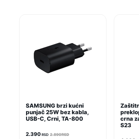
Zemlja porekla:
Prava potrošača:
Napomena:
SAMSUNG brzi kućni
Zaštit
punjač 25W bez kabla,
preklo
USB-C, Crni, TA-800
crna 
S23
2.390
RSD
2.890RSD