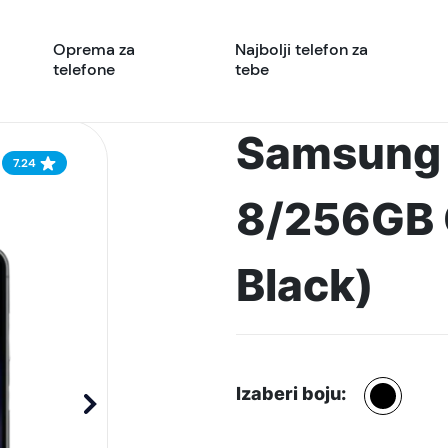
Oprema za
Najbolji telefon za
telefone
tebe
Samsung 
7.24
8/256GB 
Black)
Izaberi boju: