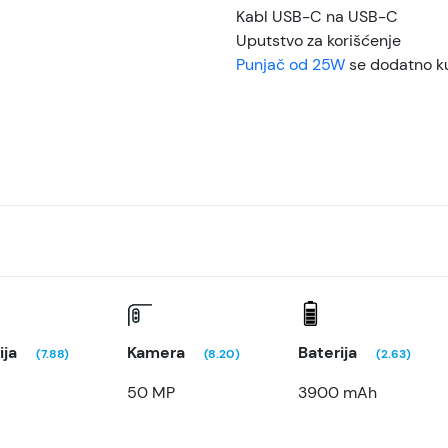
Kabl USB-C na USB-C
Uputstvo za korišćenje
Punjač od 25W
se dodatno k
ija
Kamera
Baterija
(7.88)
(8.20)
(2.63)
50 MP
3900 mAh