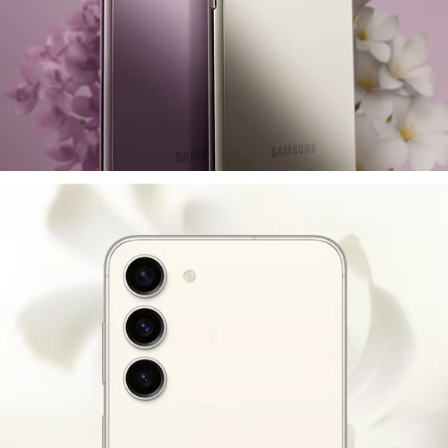
vremenskih prilika, tako da kiša neće
da garantuje da su svi podaci apsolutno ispravni.
predstavljati opasnost. Pored ovog modela
možete pogledati još nešto iz
Samsung
serije na
našem sajtu.