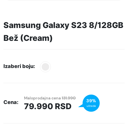
Samsung Galaxy S23 8/128GB
Bež (Cream)
Izaberi boju:
Maloprodajna cena
131.990
39%
Cena:
79.990
RSD
uštede