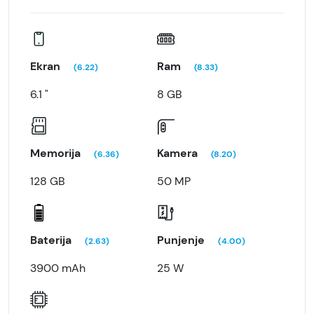
Ekran
Ram
(6.22)
(8.33)
6.1 "
8 GB
Memorija
Kamera
(6.36)
(8.20)
128 GB
50 MP
Baterija
Punjenje
(2.63)
(4.00)
3900 mAh
25 W