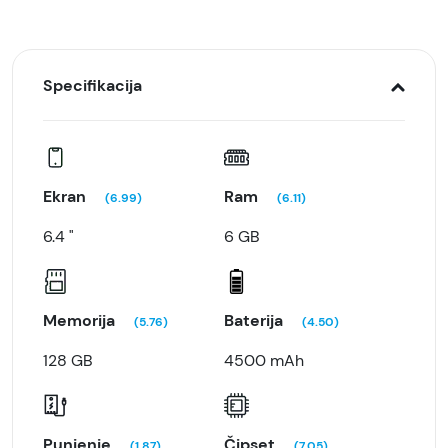
Specifikacija
Ekran
Ram
(6.99)
(6.11)
6.4 "
6 GB
Memorija
Baterija
(5.76)
(4.50)
128 GB
4500 mAh
Punjenje
Čipset
(1.87)
(7.05)