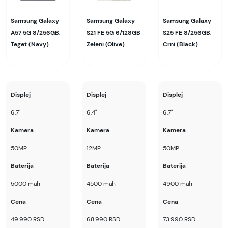
Samsung Galaxy
Samsung Galaxy
Samsung Galaxy
A57 5G 8/256GB,
S21 FE 5G 6/128GB
S25 FE 8/256GB,
Teget (Navy)
Zeleni (Olive)
Crni (Black)
Displej
Displej
Displej
6.7"
6.4"
6.7"
Kamera
Kamera
Kamera
50MP
12MP
50MP
Baterija
Baterija
Baterija
5000 mah
4500 mah
4900 mah
Cena
Cena
Cena
49.990 RSD
68.990 RSD
73.990 RSD