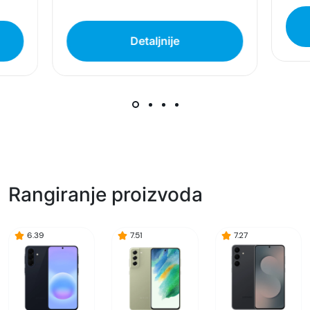
artikala budu što tačnije i detaljnije ali ne može
da garantuje da su svi podaci apsolutno ispravni.
Detaljnije
Rangiranje proizvoda
6.39
7.51
7.27