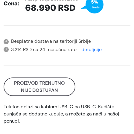
5%
Cena:
68.990
RSD
uštede
Besplatna dostava na teritoriji Srbije
3.214 RSD na 24 mesečne rate
- detaljnije
PROIZVOD TRENUTNO
NIJE DOSTUPAN
Telefon dolazi sa kablom USB-C na USB-C. Kućište
punjača se dodatno kupuje, a možete ga naći u našoj
ponudi.