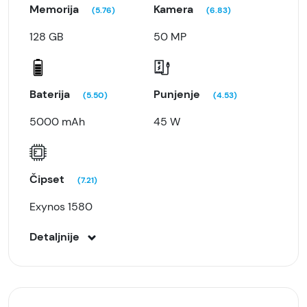
Memorija
Kamera
(5.76)
(6.83)
128 GB
50 MP
Baterija
Punjenje
(5.50)
(4.53)
5000 mAh
45 W
Čipset
(7.21)
Exynos 1580
Detaljnije