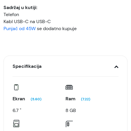
Sadržaj u kutiji:
Telefon
Kabl USB-C na USB-C
Punjač od 45W
se dodatno kupuje
Specifikacija
Ekran
Ram
(5.60)
(7.22)
6.7 "
8 GB