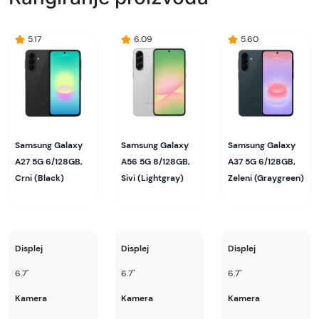
5.17
6.09
5.60
Samsung Galaxy
Samsung Galaxy
Samsung Galaxy
A27 5G 6/128GB,
A56 5G 8/128GB,
A37 5G 6/128GB,
Crni (Black)
Sivi (Lightgray)
Zeleni (Graygreen)
Displej
Displej
Displej
6.7"
6.7"
6.7"
Kamera
Kamera
Kamera