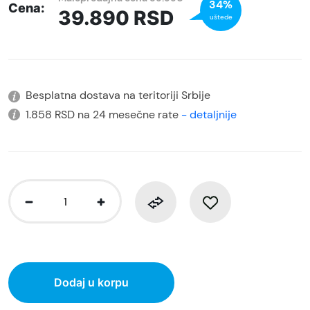
34%
Cena:
39.890
RSD
uštede
Besplatna dostava na teritoriji Srbije
1.858 RSD na 24 mesečne rate
- detaljnije
Dodaj u korpu