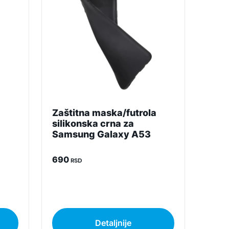
budu što tačnije i detaljnije ali ne može da
a
Zaštitna maska/futrola
silikonska crna za
Samsung Galaxy A53
690
RSD
Detaljnije