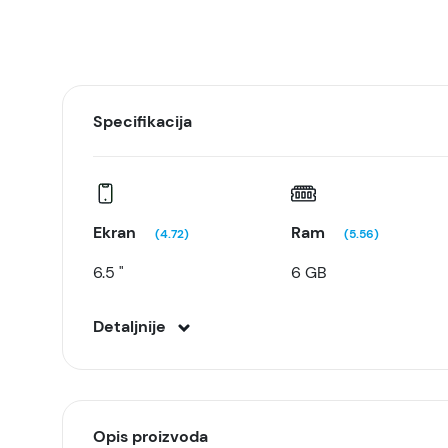
Specifikacija
Ekran
Ram
(4.72)
(5.56)
6.5 "
6 GB
Detaljnije
Opis proizvoda