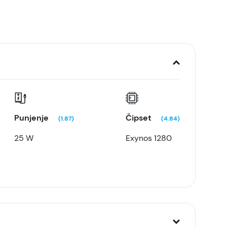
Punjenje
Čipset
(1.87)
(4.84)
25 W
Exynos 1280