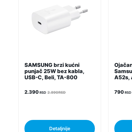
Napomena:
SAMSUNG brzi kućni
Ojačan
punjač 25W bez kabla,
Samsu
USB-C, Beli, TA-800
A52s,
2.390
790
RSD
2.890RSD
RSD
Detaljnije