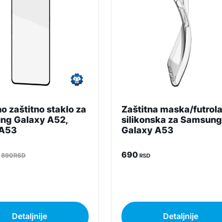
Superfon doo se trudi da informacije i fotografije artikala 
garantuje da su svi podaci apsolutno ispravni.
o zaštitno staklo za
Zaštitna maska/futrol
ng Galaxy A52,
silikonska za Samsung
 A53
Galaxy A53
690
890RSD
RSD
Detaljnije
Detaljnije