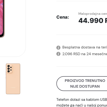
Maloprodajna ce
Cena:
44.990
Besplatna dostava na terit
2.096 RSD na 24 mesečne
PROIZVOD TRENUTNO
NIJE DOSTUPAN
Telefon dolazi sa kablom US
možete ga naći u našoj ponud