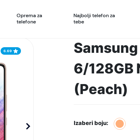
Oprema za
Najbolji telefon za
telefone
tebe
Samsung 
6.69
6/128GB 
(Peach)
Izaberi boju: