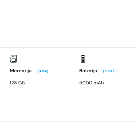
Memorija
Baterija
(3.94)
(5.50)
128 GB
5000 mAh