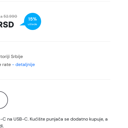
na
52.990
15%
RSD
uštede
oriji Srbije
 rate
- detaljnije
B-C na USB-C. Kućište punjača se dodatno kupuje, a
i.