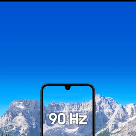
na daljinu, uslove reklamacije i povrata pročitajte
-
ovde
Napomena:
Superfon doo se trudi da informacije i fotografije
artikala budu što tačnije i detaljnije ali ne može
da garantuje da su svi podaci apsolutno ispravni.