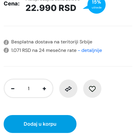
15%
Cena:
22.990
RSD
uštede
Besplatna dostava na teritoriji Srbije
1.071 RSD na 24 mesečne rate
- detaljnije
Dodaj u korpu