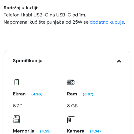
Sadržaj u kutiji:
Telefon i kabl USB-C na USB-C od 1m.
Napomena: kućište punjača od 25W se
dodatno kupuje
.
Specifikacija
Ekran
Ram
(4.20)
(6.67)
6.7 "
8 GB
Memorija
Kamera
(4.55)
(4.34)