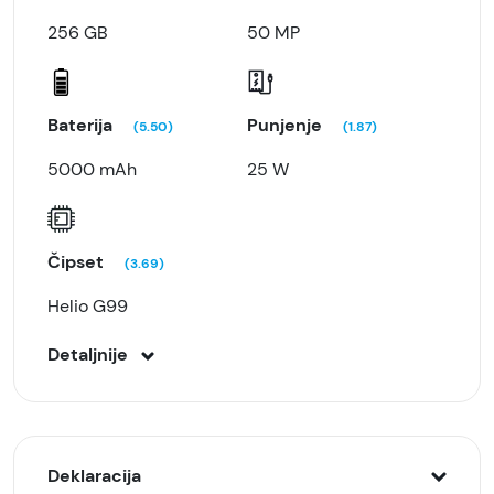
256 GB
50 MP
Baterija
Punjenje
(5.50)
(1.87)
5000 mAh
25 W
Čipset
(3.69)
Helio G99
Detaljnije
Deklaracija