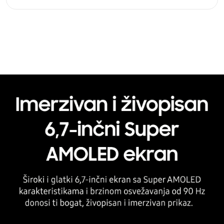
Model:
Samsung Galaxy A17 8/256GB, Plavi (Blue)
Naziv i vrsta robe:
Mobilni telefon
Uvoznik:
Comtrade, Roaming
EAN:
8806097651253
Zemlja porekla:
Kina
Prava potrošača:
Zagarantovana sva prava kupaca po osnovu
zakona o zaštiti potrošača. Detaljnije o ugovoru