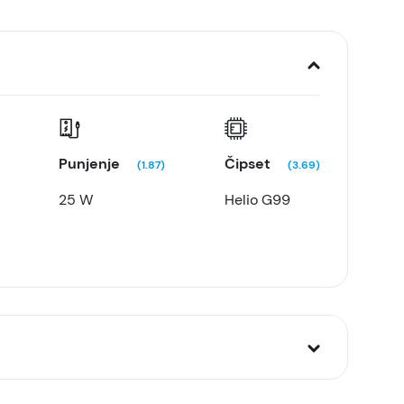
Punjenje
Čipset
(1.87)
(3.69)
25 W
Helio G99