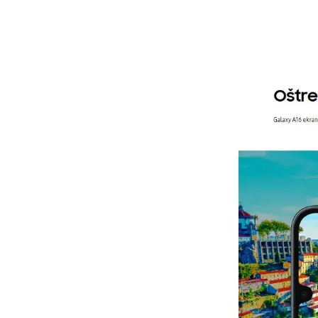
Model:
Naziv i vrsta robe:
Uvoznik:
EAN:
Zemlja porekla:
Prava potrošača:
Napomena: