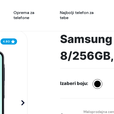
Oprema za
Najbolji telefon za
telefone
tebe
Samsung 
4.80
8/256GB, 
Izaberi boju:
Maloprodajna ce