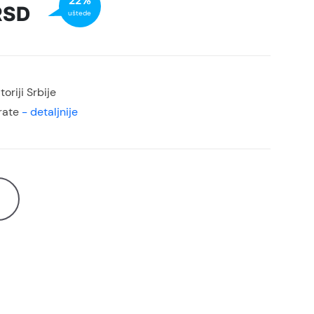
22%
RSD
uštede
oriji Srbije
rate
- detaljnije