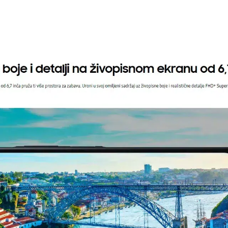
Samsung Galaxy A16 8/256GB, Crni (Black)
Mobilni telefoni
Comtrade, Roaming
8806095822280
Kina
Zagarantovana sva prava kupaca po osnovu zakona o zaštit
uslove reklamacije i povrata pročitajte -
ovde
Superfon doo se trudi da informacije i fotografije artikala 
garantuje da su svi podaci apsolutno ispravni.