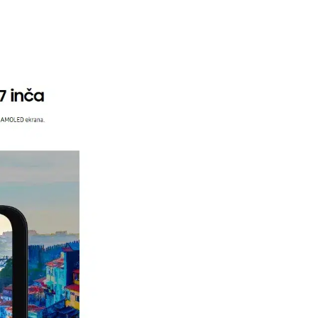
i potrošača. Detaljnije o ugovoru na daljinu,
budu što tačnije i detaljnije ali ne može da