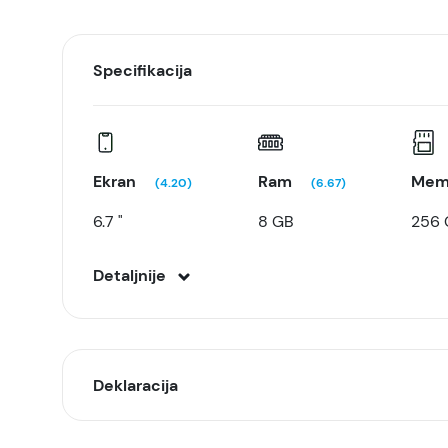
Specifikacija
Ekran
Ram
Mem
(4.20)
(6.67)
6.7 "
8 GB
256 
Detaljnije
Deklaracija