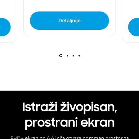
artikala budu što tačnije i detaljnije ali ne može
da garantuje da su svi podaci apsolutno ispravni.
Detaljnije