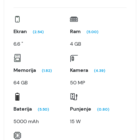
Ekran
Ram
(2.54)
(5.00)
6.6 "
4 GB
Memorija
Kamera
(1.82)
(4.39)
64 GB
50 MP
Baterija
Punjenje
(5.50)
(0.80)
5000 mAh
15 W