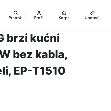
Pretraži
Profil
Korpa
Uporedi
brzi kućni
W bez kabla,
li, EP-T1510