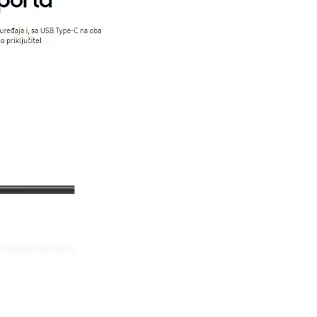
i potrošača. Detaljnije o ugovoru na daljinu,
budu što tačnije i detaljnije ali ne može da