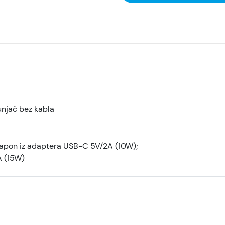
unjač bez kabla
 napon iz adaptera USB-C 5V/2A (10W);
A (15W)