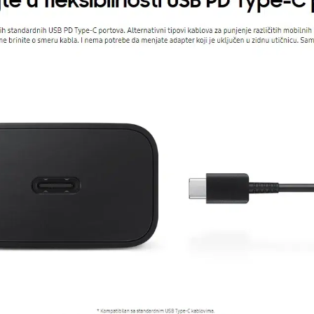
8806092709850
 odnosno sertifikovani punjač, zbog gore navedenih zaštita.
Vietnam
Zagarantovana sva prava kupaca po osnovu zakona o zaštit
uslove reklamacije i povrata pročitajte -
ovde
Superfon doo se trudi da informacije i fotografije artikala 
garantuje da su svi podaci apsolutno ispravni.