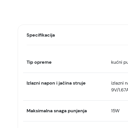
Specifikacija
Tip opreme
kućni p
Izlazni napon i jačina struje
izlazni
9V/1.67
Maksimalna snaga punjenja
15W