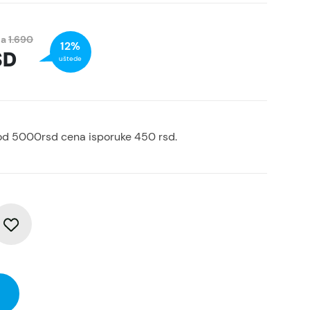
na
1.690
12%
SD
uštede
od 5000rsd cena isporuke 450 rsd.