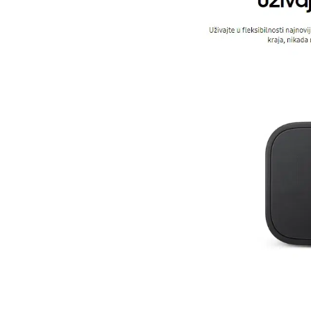
EAN:
temperature. Preporuka je uvek kupiti originalni,
Zemlja porekla:
Prava potrošača:
Napomena: