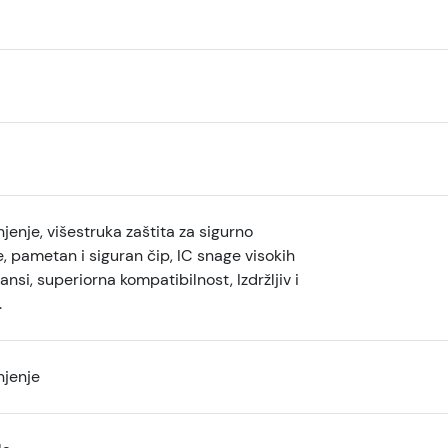
jenje, višestruka zaštita za sigurno
, pametan i siguran čip, IC snage visokih
nsi, superiorna kompatibilnost, Izdržljiv i
.
njenje