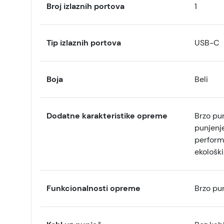
Broj izlaznih portova
1
Tip izlaznih portova
USB-C
Boja
Beli
Dodatne karakteristike opreme
Brzo pun
punjenje
performa
ekološki
Funkcionalnosti opreme
Brzo pu