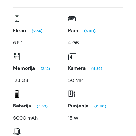
Ekran
Ram
(2.54)
(5.00)
6.6 "
4 GB
Memorija
Kamera
(2.12)
(4.39)
128 GB
50 MP
Baterija
Punjenje
(5.50)
(0.80)
5000 mAh
15 W