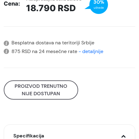
30%
Cena:
18.790
RSD
uštede
Besplatna dostava na teritoriji Srbije
875 RSD na 24 mesečne rate
- detaljnije
PROIZVOD TRENUTNO
NIJE DOSTUPAN
Specifikacija