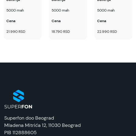
5000 mah
5000 mah
5000 mah
Cena
Cena
Cena
21.990 RSD
18.790 RSD
22.990 RSD
Superfon doo Beograd
Mladena Mitrića 12
, 11030 Beograd
PIB 112888605