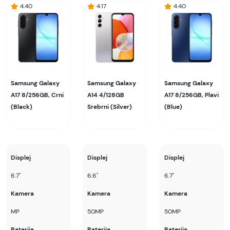
4.40
4.17
4.40
Samsung Galaxy
Samsung Galaxy
Samsung Galaxy
A17 8/256GB, Crni
A14 4/128GB
A17 8/256GB, Plavi
(Black)
Srebrni (Silver)
(Blue)
Displej
Displej
Displej
6.7"
6.6"
6.7"
Kamera
Kamera
Kamera
MP
50MP
50MP
Baterija
Baterija
Baterija