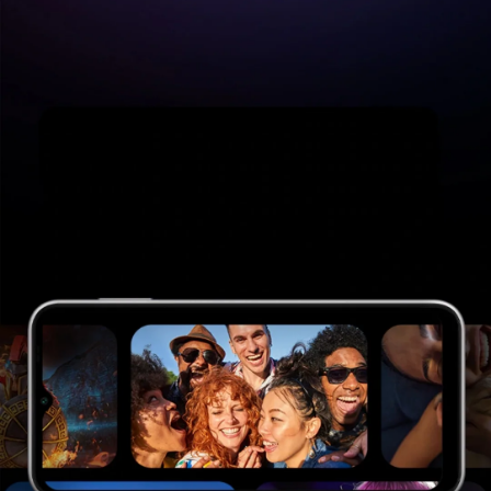
artikala budu što tačnije i detaljnije ali ne može
da garantuje da su svi podaci apsolutno ispravni.