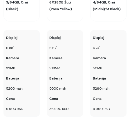
3/64GB, Crni
6/128GB Žuti
4/64GB, Crni
(Black)
(Poco Yellow)
(Midnight Black)
Displej
Displej
Displej
6.88"
6.67"
6.74"
Kamera
Kamera
Kamera
32MP
108MP
50MP
Baterija
Baterija
Baterija
5200 mah
5000 mah
5260 mah
Cena
Cena
Cena
9.900 RSD
36.990 RSD
9.990 RSD