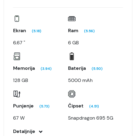
Ekran
Ram
(5.18)
(5.56)
6.67 "
6 GB
Memorija
Baterija
(3.94)
(5.50)
128 GB
5000 mAh
Punjenje
Čipset
(5.73)
(4.51)
67 W
Snapdragon 695 5G
Detaljnije