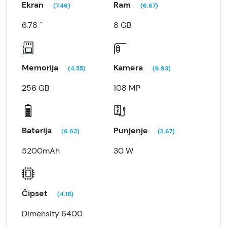
Ekran
Ram
(7.46)
(6.67)
6.78 "
8 GB
Memorija
Kamera
(4.55)
(6.93)
256 GB
108 MP
Baterija
Punjenje
(6.63)
(2.67)
5200mAh
30 W
Čipset
(4.18)
Dimensity 6400