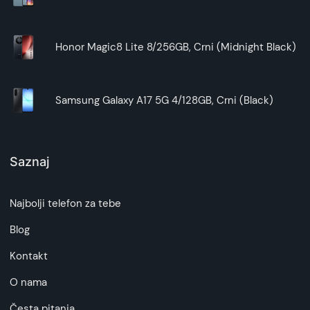
Brzo punjenje
Napuni za tili čas. Uz TurboPower 30 punjenje,
nekoliko minuta punjenja donosi sate korišćenja.
Honor Magic8 Lite 8/256GB, Crni (Midnight Black)
Zvuk iz svakog pravca
300 % moćniji zvuk
Podigni zvuk svog sadržaja na viši nivo uz stereo
Samsung Galaxy A17 5G 4/128GB, Crni (Black)
zvučnike i 300 % snažniji audio u odnosu na
prethodnu generaciju. Uživaj u poboljšanom basu
i jasnijim vokalima, i doživi zvuk visoke rezolucije
(Hi-Res audio).
Saznaj
Višedimenzionalni zvuk
Bilo da koristiš slušalice ili zvučnike, Dolby Atmos
Najbolji telefon za tebe
ti donosi dimenzionalan i detaljan zvuk koji možeš
da osetiš.
Blog
Više iskustava koja će ti se svideti
Otkrij nove mogućnosti uz Gemini
Kontakt
Ćaskaj sa Gemini-jem i daj krila svojim idejama.
O nama
Koristi pomoć pri učenju na nove načine, pisanju
e-poruka, planiranju događaja i još mnogo toga.
Česta pitanja