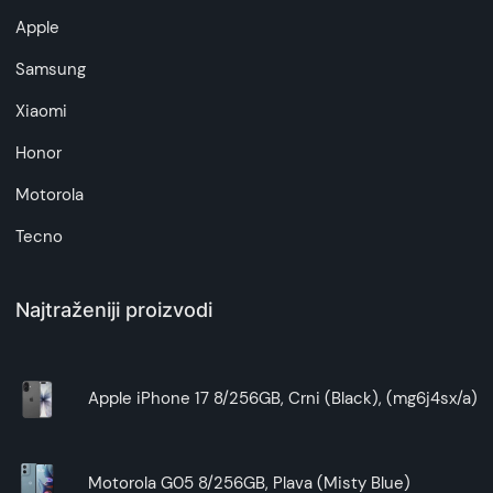
GB RAM memorije. Zahvaljujući funkciji AI RAM
Apple
Boost, vaš telefon se prilagođava vašim
potrebama i po potrebi pretvara deo interne
Samsung
memorije u do 24 GB virtuelne RAM memorije.
Xiaomi
Neverovatne 5G brzine
Iskusi superbrzi 5G preuzimaj serije u sekundi,
Honor
uživaj u tečnom strimingu i video-ćaskaj bez
ikakvog kašnjenja. Sve što radiš, dešava se
Motorola
trenutno.
Tecno
Dodatna memorija za više
Dovoljno prostora za sve što voliš. Uz 256 GB
ugrađene memorije i podršku za dodatna 2 TB
Najtraženiji proizvodi
putem microSD kartice, više ne moraš da brineš
o slobodnom prostoru.
Baterija do 37 sati
Apple iPhone 17 8/256GB, Crni (Black), (mg6j4sx/a)
U pokretu duže od celog dana
Gledaj serije satima, slušaj omiljene plejliste i
uživaj u video ćaskanju sa prijateljima do mile
volje uz moćnu bateriju kapaciteta 5200 mAh.
Motorola G05 8/256GB, Plava (Misty Blue)