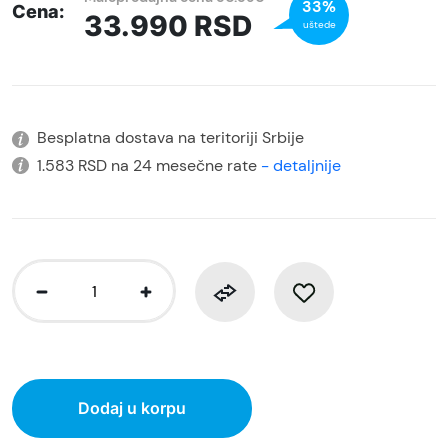
33%
Cena:
33.990
RSD
uštede
Besplatna dostava na teritoriji Srbije
1.583 RSD na 24 mesečne rate
- detaljnije
Dodaj u korpu