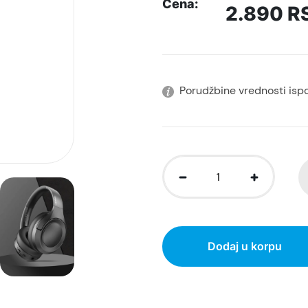
Cena:
2.890
R
Porudžbine vrednosti isp
Dodaj u korpu