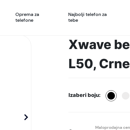
Oprema za
Najbolji telefon za
telefone
tebe
Xwave bež
L50, Crne
Izaberi boju:
Maloprodajna ce