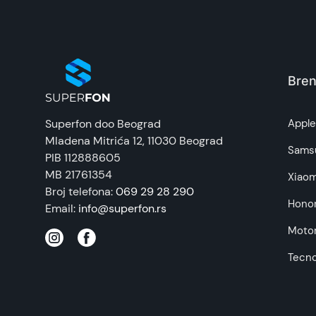
EAN:
Zemlja porekla:
Bren
Prava potrošača:
Superfon doo Beograd
Appl
Mladena Mitrića 12
, 11030 Beograd
Napomena:
Sams
PIB 112888605
MB 21761354
Xiaom
Broj telefona:
069 29 28 290
Hono
Email:
info@superfon.rs
Motor
Tecn