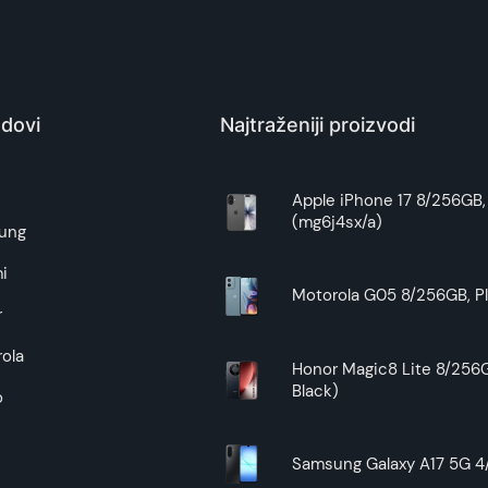
8605062709476
Kina
dovi
Najtraženiji proizvodi
Zagarantovana sva prava kupaca po osnovu zakona o zaštit
uslove reklamacije i povrata pročitajte -
ovde
e
Apple iPhone 17 8/256GB, 
(mg6j4sx/a)
Superfon doo se trudi da informacije i fotografije artikala 
ung
garantuje da su svi podaci apsolutno ispravni.
i
Motorola G05 8/256GB, Pl
r
ola
Honor Magic8 Lite 8/256G
Black)
o
Samsung Galaxy A17 5G 4/