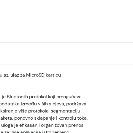
laz, ulaz za MicroSD karticu
 je Bluetooth protokol koji omogućava
podataka između viših slojeva, podržava
ksiranje više protokola, segmentaciju
paketa, ponovno sklapanje i kontrolu toka.
uloga je efikasan i organizovan prenos
 za više aplikacija istovremeno.