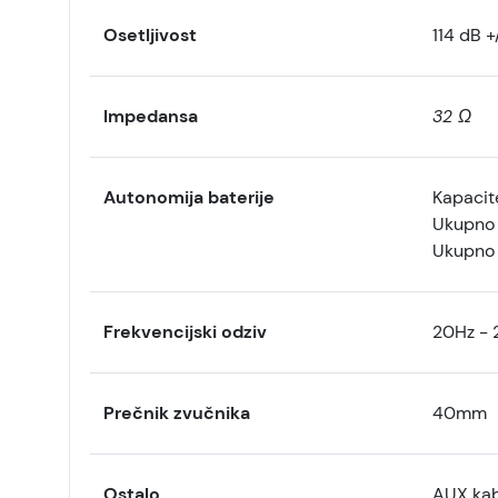
Osetljivost
114 dB +
Impedansa
32 Ω
Autonomija baterije
Kapacit
Ukupno 
Ukupno 
Frekvencijski odziv
20Hz - 
Prečnik zvučnika
40mm
Ostalo
AUX kab