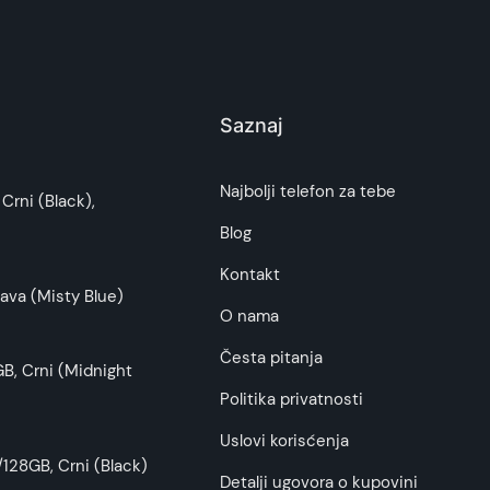
Saznaj
i potrošača. Detaljnije o ugovoru na daljinu,
Najbolji telefon za tebe
Crni (Black),
budu što tačnije i detaljnije ali ne može da
Blog
Kontakt
ava (Misty Blue)
O nama
Česta pitanja
B, Crni (Midnight
Politika privatnosti
Uslovi korisćenja
128GB, Crni (Black)
Detalji ugovora o kupovini