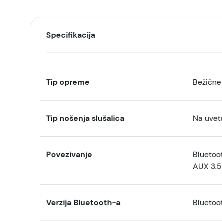
Specifikacija
Tip opreme
Bežične 
Tip nošenja slušalica
Na uvet
Povezivanje
Bluetoot
AUX 3.
Verzija Bluetooth-a
Bluetoo