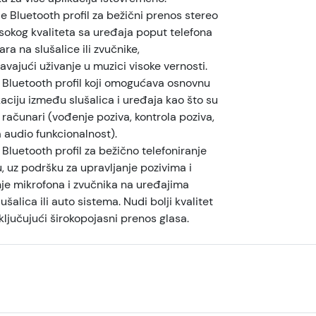
e Bluetooth profil za bežični prenos stereo
sokog kvaliteta sa uređaja poput telefona
ara na slušalice ili zvučnike,
ajući uživanje u muzici visoke vernosti.
 Bluetooth profil koji omogućava osnovnu
ciju između slušalica i uređaja kao što su
, računari (vođenje poziva, kontrola poziva,
 audio funkcionalnost).
 Bluetooth profil za bežično telefoniranje
, uz podršku za upravljanje pozivima i
je mikrofona i zvučnika na uređajima
ušalica ili auto sistema. Nudi bolji kvalitet
ključujući širokopojasni prenos glasa.