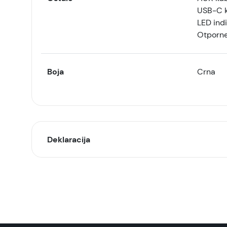
USB-C k
LED indi
Otporne
Boja
Crna
Deklaracija
Model:
Naziv i vrsta robe:
Uvoznik: