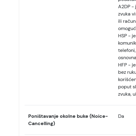
A2DP - j
zvuka vi
ili račun
omogućav
HSP - je
komunika
telefoni
osnovna
HFP - je
bez ruku
korišćen
poput sl
zvuka, u
Poništavanje okolne buke (Noice-
Da
Cancelling)