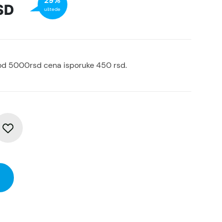
29%
SD
uštede
od 5000rsd cena isporuke 450 rsd.