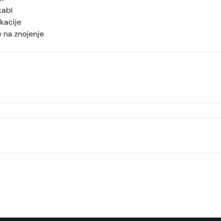
abl
kacije
 na znojenje
Xwave bežične slušalice L50, Crne
Bežične slušalice
NT Company