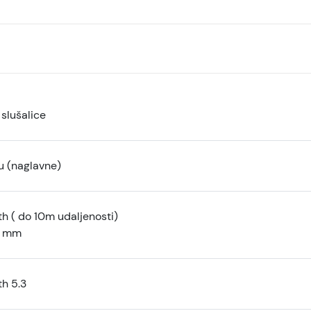
slušalice
u (naglavne)
h ( do 10m udaljenosti)
5 mm
th 5.3