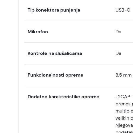
Tip konektora punjenja
USB-C
Mikrofon
Da
Kontrole na slušalicama
Da
Funkcionalnosti opreme
3.5 mm u
Dodatne karakteristike opreme
L2CAP -
prenos 
multiple
velikih 
Njegova 
podataka