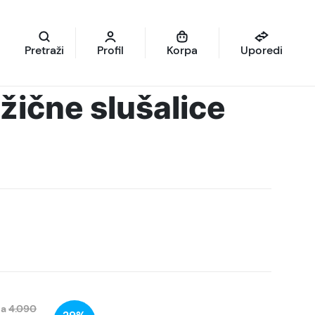
Pretraži
Profil
Korpa
Uporedi
ične slušalice
na
4.090