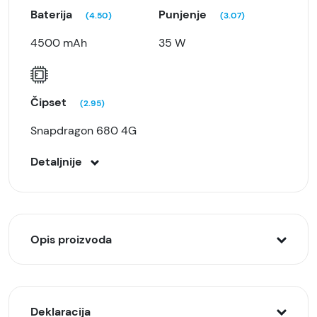
Baterija
Punjenje
(4.50)
(3.07)
4500 mAh
35 W
Čipset
(2.95)
Snapdragon 680 4G
Detaljnije
Opis proizvoda
Honor X8b 8/256GB Zeleni
Deklaracija