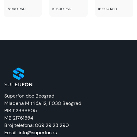
15.990 RSD
19.690 RSD
16.290 RSD
Superfon doo Beograd
Mladena Mitrića 12
, 11030 Beograd
PIB 112888605
MB 21761354
Broj telefona:
069 29 28 290
Email:
info@superfon.rs