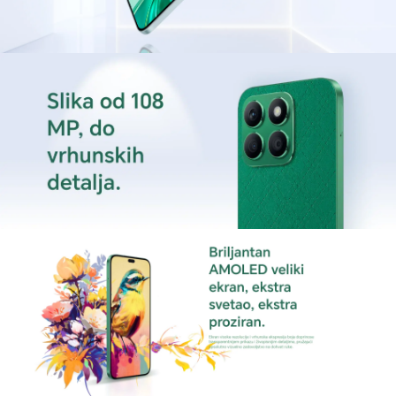
Jedino ograničenje je snimanje video zapisa na
30 fps u Full HD rezoluciji, bez mogućnosti za 4K.
Honor X8b je prilika za istraživanje novih
dimenzija mobilne fotografije, postavljajući visoke
standarde u segmentu.
Bateriija i punjenje
Što se baterije tiče možda je mogla da bude jača,
ali u sastavu sa ovim procesorom drži i više nego
što se očekivalo. Kad smo kod punjača, Honor
X8b dolazi u kutiji samo sa kablom. Punjač
morate dodatno da kupite, pa je uvek
preporučljivo kupiti originalan
Honor punjač
, ili
neki sertifikovani punjač za Honor X8b.
Zaključak
Honor X8b predstavlja izvanrednu investiciju za
one koji traže savršen balans između elegancije,
performansi i inovativne tehnologije u srednjem