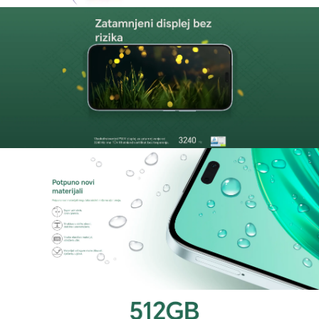
cenovnom rangu. Ovaj pametni telefon, sa svojim
sofisticiranim dizajnom dostupnim u glamuroznoj
zelenoj i ponoćnoj crnoj, nudi korisnicima ne
samo stil već i izuzetnu udobnost korišćenja
zahvaljujući tankim okvirima i elegantnoj
završnici.