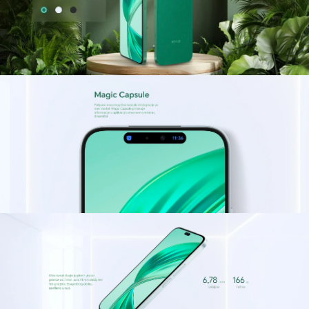
Jedinstvena karakteristika Honor X8b je
mogućnost istovremenog snimanja sa glavnom i
prednjom kamerom, iako je opcija ograničena
samo na video zapise.
Interfejs kamere je intuitivan, sa lako dostupnim
podešavanjima, dok fotografije snimljene
glavnom kamerom impresioniraju oštrinom i
detaljima, iako AI ponekad može učiniti boje
previše zasićenima. Digitalni zum od 2x se izdvaja
kvalitetom u uslovima dobrog osvetljenja, dok
ultraširokougaona kamera od 5 MP daje najbolje
rezultate na otvorenom.
Noćni režim koristi AI za spajanje više snimaka,
idealan za statične objekte, s obzirom na
potrebno vreme za snimanje i obradu. Prednja
kamera od 50 MP je specijalizovana za portrete,
podržavajući gestove i automatsko okidanje.