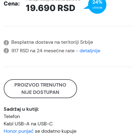
24%
Cena:
19.690
RSD
uštede
Besplatna dostava na teritoriji Srbije
917 RSD na 24 mesečne rate
- detaljnije
PROIZVOD TRENUTNO
NIJE DOSTUPAN
Sadržaj u kutiji:
Telefon
Kabl USB-A na USB-C
Honor punjač
se dodatno kupuje