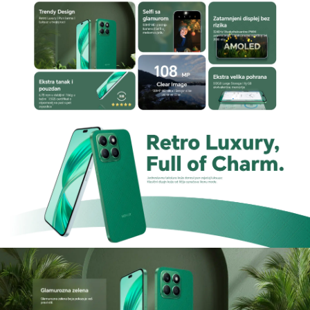
Procesor
Snapdragon 680 procesor u Honor X8b pruža
dobre performanse i energetsku efikasnost za
svakodnevne zadatke. Iako je snažan, ljubitelji
zahtevnih igara treba da imaju na umu da možda
neće pružiti najglađe iskustvo u najzahtevnijim
igrama. Idealno za multitasking i osnovnu
upotrebu, postavlja solidne temelje za pouzdano
korisničko iskustvo.
Kamere
Honor X8b unosi revoluciju u fotografiju sa
glavnom kamerom od 108 MP i selfi kamerom od
50 MP, znatno nadmašujući prethodnih 16 MP u
Honoru X8a. Opremljen dodatno
ultraširokougaonim modulom od 5 MP i 2 MP
makro kamerom i senzorom dubine, ovaj telefon
postavlja nove standarde u mobilnoj fotografiji.