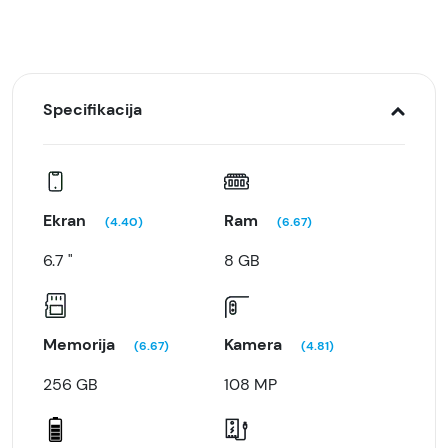
Specifikacija
Ekran
Ram
(4.40)
(6.67)
6.7 "
8 GB
Memorija
Kamera
(6.67)
(4.81)
256 GB
108 MP