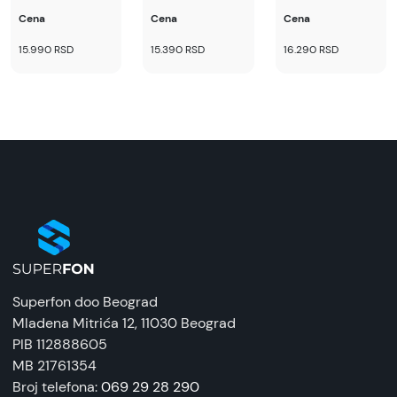
Cena
Cena
Cena
15.990 RSD
15.390 RSD
16.290 RSD
Superfon doo Beograd
Mladena Mitrića 12
, 11030 Beograd
PIB 112888605
MB 21761354
Broj telefona:
069 29 28 290