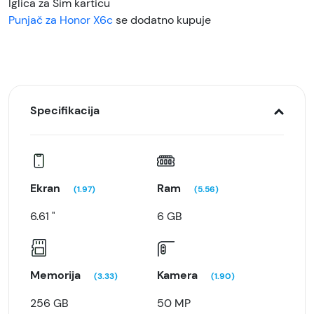
Iglica za Sim karticu
Punjač za Honor X6c
se dodatno kupuje
Specifikacija
Ekran
Ram
(1.97)
(5.56)
6.61 "
6 GB
Memorija
Kamera
(3.33)
(1.90)
256 GB
50 MP