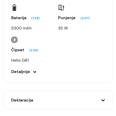
Baterija
Punjenje
(7.25)
(3.07)
5300 mAh
35 W
Čipset
(2.54)
Helio G81
Detaljnije
Deklaracija