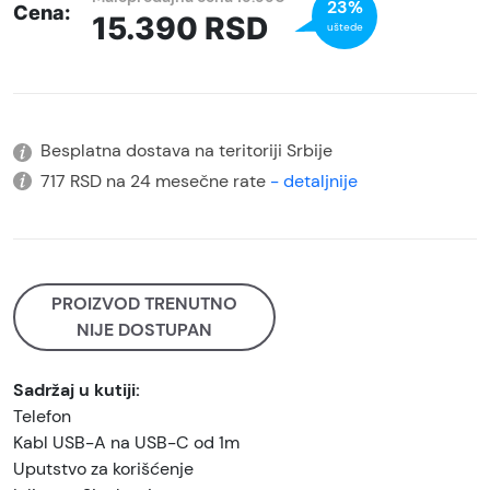
23%
Cena:
15.390
RSD
uštede
Besplatna dostava na teritoriji Srbije
717 RSD na 24 mesečne rate
- detaljnije
PROIZVOD TRENUTNO
NIJE DOSTUPAN
Sadržaj u kutiji:
Telefon
Kabl USB-A na USB-C od 1m
Uputstvo za korišćenje