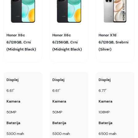
Honor X6c
Honor X6c
Honor X7d
6/128GB, Crni
6/256GB, Crni
6/128GB, Srebrni
(Midnight Black)
(Midnight Black)
(Silver)
Displej
Displej
Displej
6.61"
6.61"
6.77"
Kamera
Kamera
Kamera
50MP
50MP
108MP
Baterija
Baterija
Baterija
5300 mah
5300 mah
6500 mah