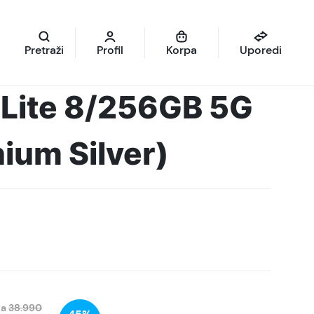
Pretraži
Profil
Korpa
Uporedi
 Lite 8/256GB 5G
nium Silver)
na
38.990