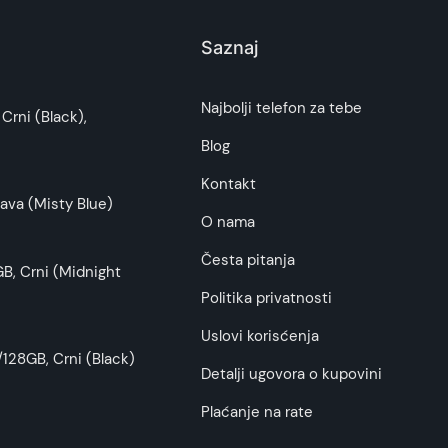
Saznaj
Najbolji telefon za tebe
Crni (Black),
Blog
Kontakt
ava (Misty Blue)
O nama
Česta pitanja
B, Crni (Midnight
Politika privatnosti
Uslovi korisćenja
128GB, Crni (Black)
Detalji ugovora o kupovini
Plaćanje na rate