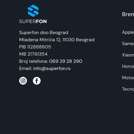
Bren
Superfon doo Beograd
Appl
Mladena Mitrića 12
, 11030 Beograd
Sams
PIB 112888605
MB 21761354
Xiaom
Broj telefona:
069 29 28 290
Hono
Email:
info@superfon.rs
Motor
Tecn