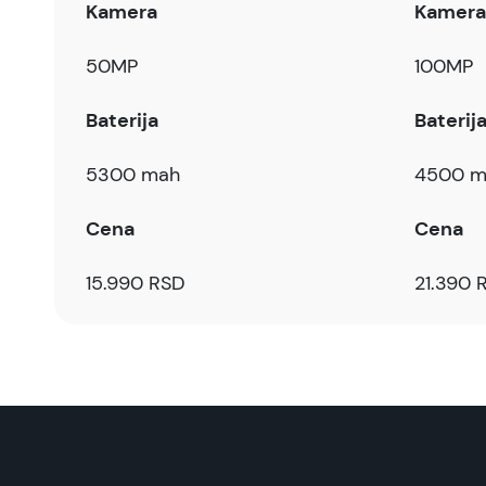
Kamera
Kamera
50MP
100MP
Baterija
Baterij
5300 mah
4500 m
Cena
Cena
15.990 RSD
21.390 