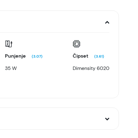
Punjenje
Čipset
(3.07)
(3.61)
35 W
Dimensity 6020