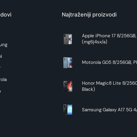
dovi
Najtraženiji proizvodi
e
Apple iPhone 17 8/256GB, 
(mg6j4sx/a)
ung
i
Motorola G05 8/256GB, Pl
r
ola
Honor Magic8 Lite 8/256G
Black)
o
Samsung Galaxy A17 5G 4/