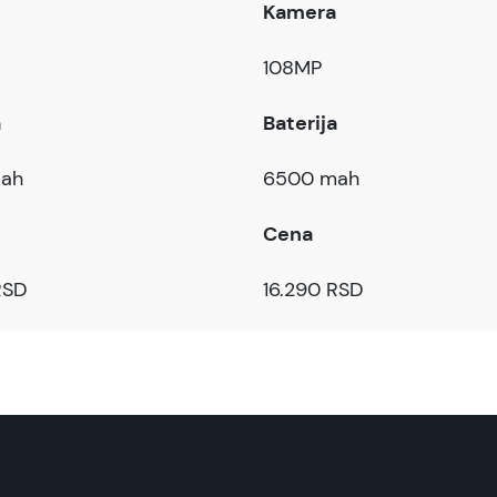
Kamera
108MP
a
Baterija
ah
6500 mah
Cena
RSD
16.290 RSD