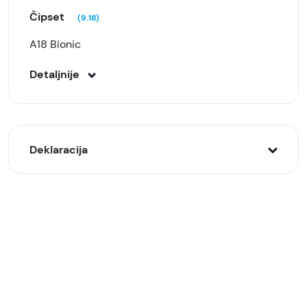
Čipset
(9.18)
A18 Bionic
Detaljnije
Deklaracija
Model:
myej3sx/a iPhone 16 8/256GB, Zeleni (Teal)
Naziv i vrsta robe:
Mobilni telefon
Uvoznik: