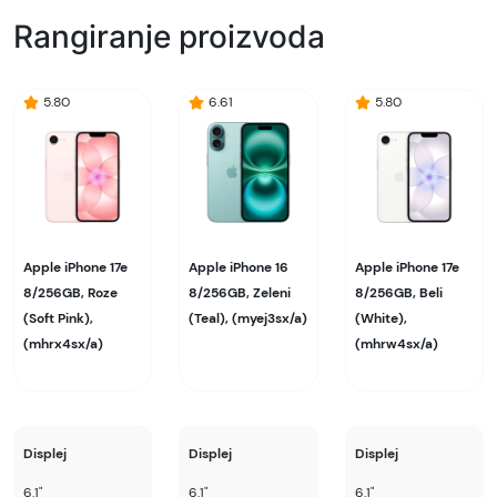
Rangiranje proizvoda
5.80
6.61
5.80
Apple iPhone 17e
Apple iPhone 16
Apple iPhone 17e
8/256GB, Roze
8/256GB, Zeleni
8/256GB, Beli
(Soft Pink),
(Teal), (myej3sx/a)
(White),
(mhrx4sx/a)
(mhrw4sx/a)
Displej
Displej
Displej
6.1"
6.1"
6.1"