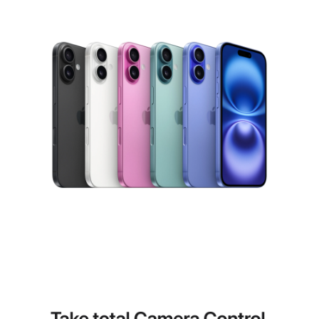
Superfon
EAN:
195949823558
Zemlja porekla:
Kina
Prava potrošača:
Zagarantovana sva prava kupaca po osnovu
zakona o zaštiti potrošača. Detaljnije o ugovoru
na daljinu, uslove reklamacije i povrata pročitajte
-
ovde
Napomena:
Superfon doo se trudi da informacije i fotografije
artikala budu što tačnije i detaljnije ali ne može
da garantuje da su svi podaci apsolutno ispravni.