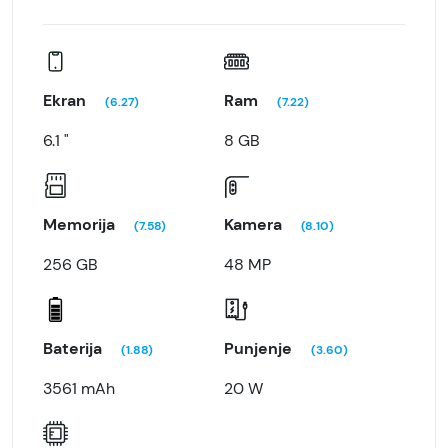
Ekran
Ram
(6.27)
(7.22)
6.1 "
8 GB
Memorija
Kamera
(7.58)
(8.10)
256 GB
48 MP
Baterija
Punjenje
(1.88)
(3.60)
3561 mAh
20 W