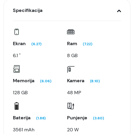
Specifikacija
Ekran
Ram
(6.27)
(7.22)
6.1 "
8 GB
Memorija
Kamera
(6.06)
(8.10)
128 GB
48 MP
Baterija
Punjenje
(1.88)
(3.60)
3561 mAh
20 W