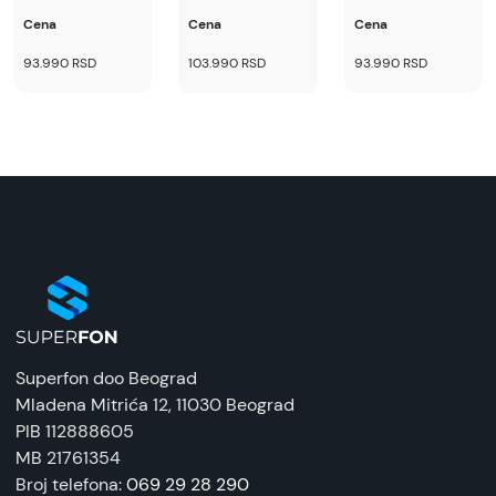
Cena
Cena
Cena
93.990 RSD
103.990 RSD
93.990 RSD
Superfon doo Beograd
Mladena Mitrića 12
, 11030 Beograd
PIB 112888605
MB 21761354
Broj telefona:
069 29 28 290