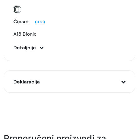
Čipset
(9.18)
A18 Bionic
Detaljnije
Deklaracija
Model:
myec3sx/a iPhone 16 8/128GB, Plavi (Ultramarine)
Naziv i vrsta robe:
Mobilni telefon
Preporučeni proizvodi za