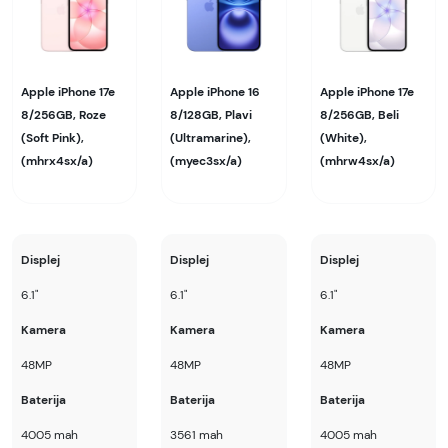
Apple iPhone 17e
Apple iPhone 16
Apple iPhone 17e
8/256GB, Roze
8/128GB, Plavi
8/256GB, Beli
(Soft Pink),
(Ultramarine),
(White),
(mhrx4sx/a)
(myec3sx/a)
(mhrw4sx/a)
Displej
Displej
Displej
6.1"
6.1"
6.1"
Kamera
Kamera
Kamera
48MP
48MP
48MP
Baterija
Baterija
Baterija
4005 mah
3561 mah
4005 mah