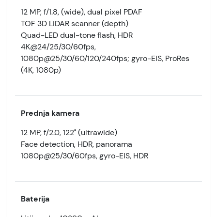
12 MP, f/1.8, (wide), dual pixel PDAF
TOF 3D LiDAR scanner (depth)
Quad-LED dual-tone flash, HDR
4K@24/25/30/60fps,
1080p@25/30/60/120/240fps; gyro-EIS, ProRes
(4K, 1080p)
Prednja kamera
12 MP, f/2.0, 122˚ (ultrawide)
Face detection, HDR, panorama
1080p@25/30/60fps, gyro-EIS, HDR
Baterija