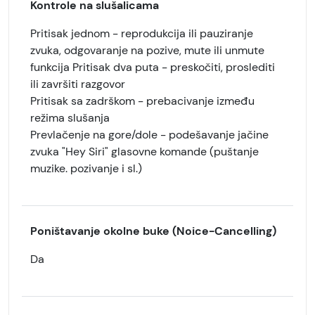
Kontrole na slušalicama
Pritisak jednom - reprodukcija ili pauziranje
zvuka, odgovaranje na pozive, mute ili unmute
funkcija Pritisak dva puta - preskočiti, proslediti
ili završiti razgovor
Pritisak sa zadrškom - prebacivanje između
režima slušanja
Prevlačenje na gore/dole - podešavanje jačine
zvuka "Hey Siri" glasovne komande (puštanje
muzike. pozivanje i sl.)
Poništavanje okolne buke (Noice-Cancelling)
Da