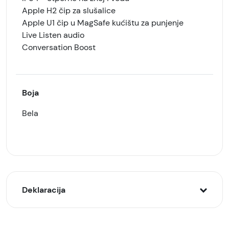
Apple H2 čip za slušalice
Apple U1 čip u MagSafe kućištu za punjenje
Live Listen audio
Conversation Boost
Boja
Bela
Deklaracija
Model: