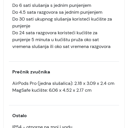
Do 6 sati slušanja s jednim punjenjem
Do 4.5 sata razgovora sa jednim punjenjem
Do 30 sati ukupnog slušanja koristeći kućište za
punjenje
Do 24 sata razgovora koristeći kućište za
punjenje 5 minuta u kućištu pruža oko sat
vremena slušanja ili oko sat vremena razgovora
Prečnik zvučnika
AirPods Pro (jedna slušalica): 2.18 x 3.09 x 2.4 cm
MagSafe kućište: 6.06 x 4.52 x 2.17 cm
Ostalo
IP54 - otporne na znoj i vodu