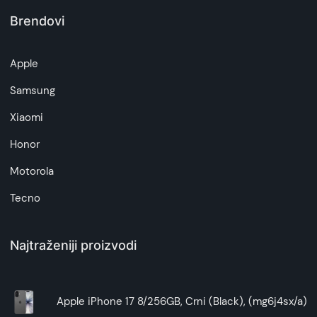
-
ovde
Brendovi
Napomena:
Superfon doo se trudi da informacije i fotografije
Apple
artikala budu što tačnije i detaljnije ali ne može
da garantuje da su svi podaci apsolutno ispravni.
Samsung
Xiaomi
Honor
Motorola
Tecno
Najtraženiji proizvodi
Apple iPhone 17 8/256GB, Crni (Black), (mg6j4sx/a)