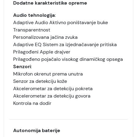
Dodatne karakteristike opreme
Audio tehnologija
:
Adaptive Audio Aktivno poništavanje buke
Transparentnost
Personalizovana jačina zvuka
Adaptive EQ Sistem za izjednačavanje pritiska
Prilagođeni Apple drajver
Prilagođeno pojačalo visokog dinamičkog opsega
Senzori
:
Mikrofon okrenut prema unutra
Senzor za detekciju kože
Akcelerometar za detekciju pokreta
Akcelerometar za detekciju govora
Kontrola na dodir
Autonomija baterije