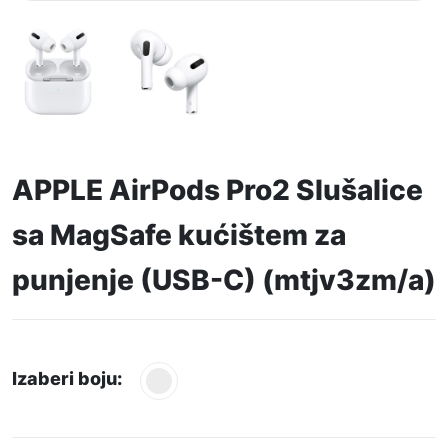
APPLE AirPods Pro2 Slušalice
sa MagSafe kućištem za
punjenje (USB-C) (mtjv3zm/a)
Izaberi boju: