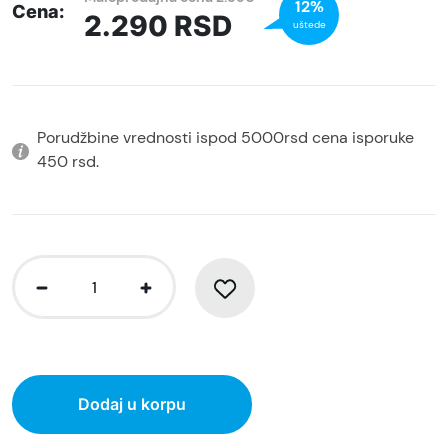
12%
Cena:
2.290
RSD
uštede
Porudžbine vrednosti ispod 5000rsd cena isporuke
450 rsd.
Dodaj u korpu