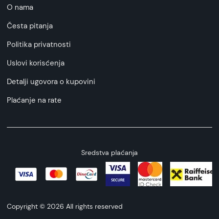
O nama
tablet znači biranje kombinacije stila,
funkcionalnosti i izdržljivosti. Osim što nudi
Česta pitanja
vrhunsku zaštitu od svakodnevnih oštećenja,
njena sposobnost da se transformiše u držač
Politika privatnosti
dodaje dodatnu vrednost vašem uređaju, čineći
Uslovi korisćenja
je savršenom za različite aktivnosti. Sa ovom
futrolom, vaš tablet ne samo da će biti zaštićen,
Detalji ugovora o kupovini
već će i zadržati svoj elegantan izgled.
Plaćanje na rate
Sredstva plaćanja
Copyright © 2026 All rights reserved