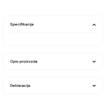
Specifikacija
Opis proizvoda
ALIVO futrola za Galaxy
Deklaracija
Tab A9+ Crna
Kratak opis:
Model: