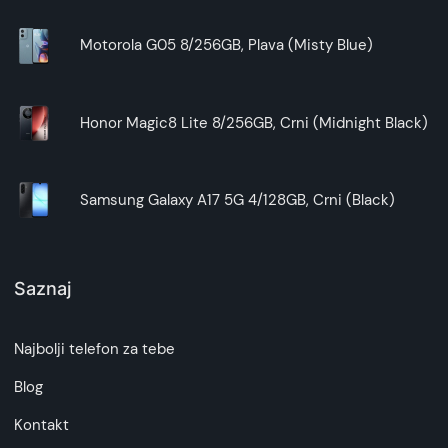
u različitim situacijama, bilo da je reč o radu od
kuće, gledanju filmova ili čitanju elektronskih
Motorola G05 8/256GB, Plava (Misty Blue)
knjiga.
3. Da li futrola ograničava pristup
Honor Magic8 Lite 8/256GB, Crni (Midnight Black)
portovima i dugmićima na tabletu?
Ne, ova futrola je precizno dizajnirana tako da ne
Samsung Galaxy A17 5G 4/128GB, Crni (Black)
ograničava pristup svim portovima, dugmićima i
kameri na vašem Samsung Galaxy A9+ tabletu.
Silikonski unutrašnji deo ima odgovarajuće izreze
koji osiguravaju lako korišćenje svih funkcija
Saznaj
vašeg tableta bez potrebe za izvlačenjem
uređaja iz futrole.
Najbolji telefon za tebe
4. Zašto treba izabrati baš ovu futrolu za
Blog
Samsung Galaxy A9+ tablet?
Kontakt
Izbor ove futrole za vaš Samsung Galaxy A9+