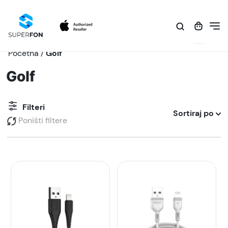
Početna
/
Golf
Golf
Filteri
Sortiraj po
Poništi filtere