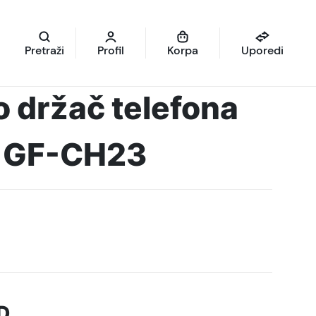
Pretraži
Profil
Korpa
Uporedi
 držač telefona
 GF-CH23
D