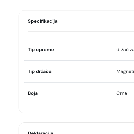
Specifikacija
Tip opreme
držač za
Tip držača
Magnet
Boja
Crna
Deklaracija