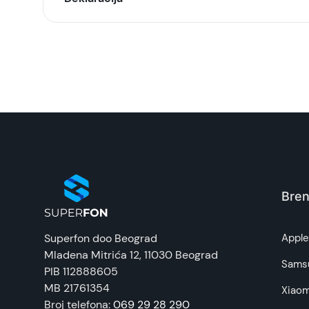
Model:
Naziv i vrsta robe:
Uvoznik:
EAN:
Zemlja porekla:
Bren
Prava potrošača:
Superfon doo Beograd
Appl
Mladena Mitrića 12
, 11030 Beograd
Napomena:
Sams
PIB 112888605
MB 21761354
Xiaom
Broj telefona:
069 29 28 290