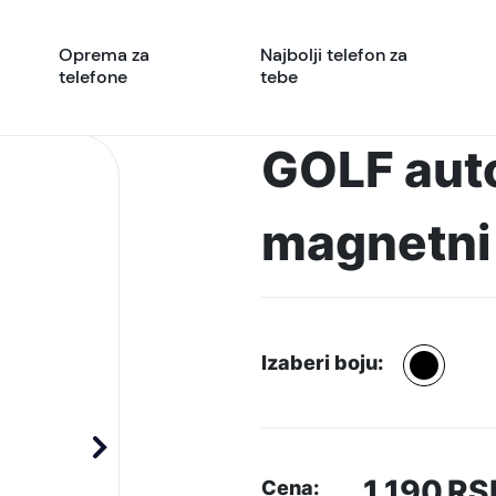
Oprema za
Najbolji telefon za
telefone
tebe
GOLF auto
magnetni
Izaberi boju:
1.190
RS
Cena: