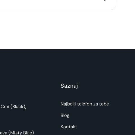
Saznaj
i potrošača. Detaljnije o ugovoru na daljinu,
Najbolji telefon za tebe
Crni (Black),
budu što tačnije i detaljnije ali ne može da
Blog
Kontakt
ava (Misty Blue)