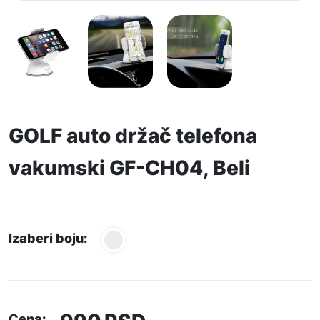
GOLF auto držač telefona
vakumski GF-CH04, Beli
Izaberi boju:
Cena: