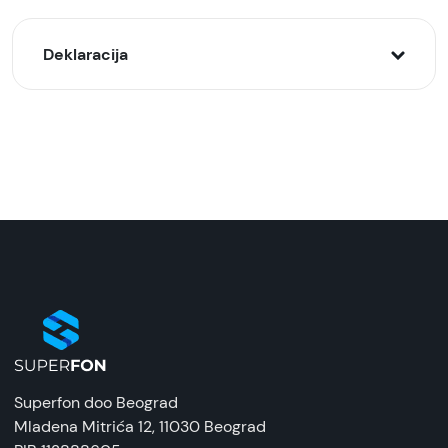
Deklaracija
Model:
GOLF auto držač telefona vakumski GF-CH04,
Beli
Naziv i vrsta robe:
Držač za telefon
Uvoznik:
Velteh
EAN:
8605054704434
Superfon doo Beograd
Zemlja porekla:
Mladena Mitrića 12
, 11030 Beograd
Kina