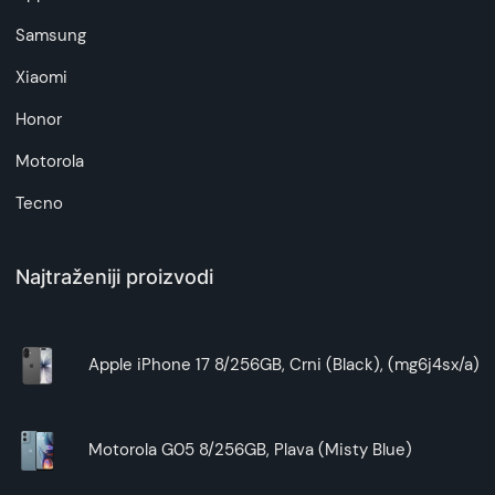
da garantuje da su svi podaci apsolutno ispravni.
Samsung
Xiaomi
Honor
Motorola
Tecno
Najtraženiji proizvodi
Apple iPhone 17 8/256GB, Crni (Black), (mg6j4sx/a)
Motorola G05 8/256GB, Plava (Misty Blue)