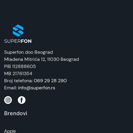
Uvoznik:
Velteh
EAN:
6959072767172
Zemlja porekla:
Superfon doo Beograd
Kina
Mladena Mitrića 12
, 11030 Beograd
PIB 112888605
Prava potrošača:
MB 21761354
Zagarantovana sva prava kupaca po osnovu
Broj telefona:
069 29 28 290
zakona o zaštiti potrošača. Detaljnije o ugovoru
Email:
info@superfon.rs
na daljinu, uslove reklamacije i povrata pročitajte
-
ovde
Brendovi
Napomena:
Superfon doo se trudi da informacije i fotografije
artikala budu što tačnije i detaljnije ali ne može
Apple