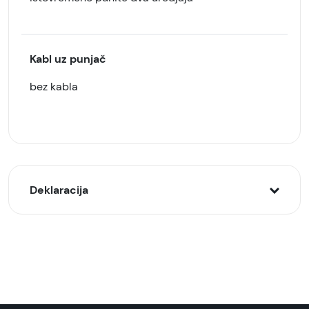
Kabl uz punjač
bez kabla
Deklaracija
Model:
GOLF auto punjač, 2 x USB-A, 10W (GF-C11), Beli
Naziv i vrsta robe:
Auto punjač