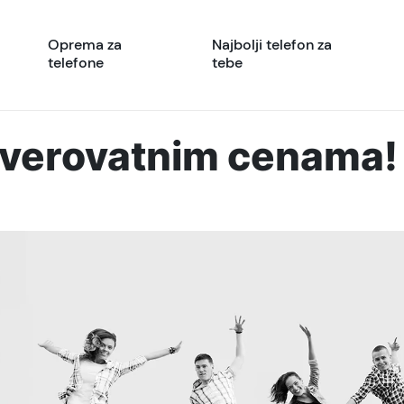
Oprema za
Najbolji telefon za
telefone
tebe
everovatnim cenama!