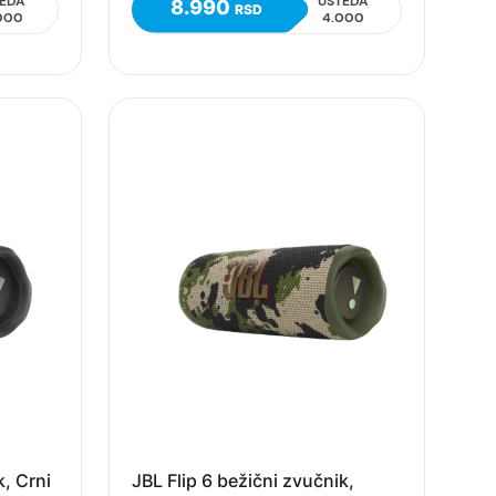
EDA
UŠTEDA
8.990
RSD
000
4.000
k, Crni
JBL Flip 6 bežični zvučnik,