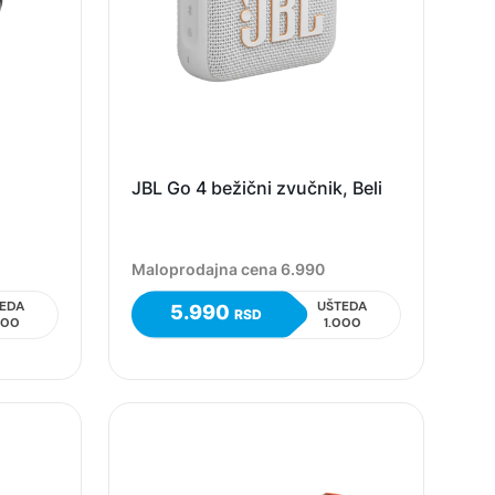
JBL Go 4 bežični zvučnik, Beli
Maloprodajna cena 6.990
EDA
UŠTEDA
5.990
RSD
600
1.000