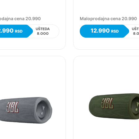
odajna cena 20.990
Maloprodajna cena 20.990
UŠTEDA
UŠT
2.990
12.990
RSD
RSD
8.000
8.