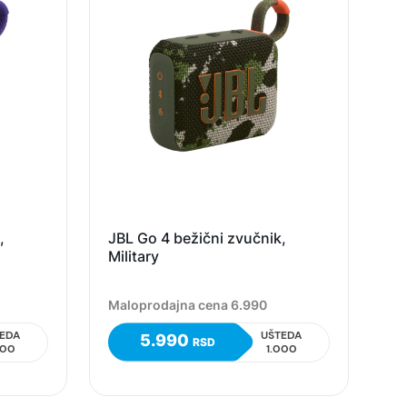
,
JBL Go 4 bežični zvučnik,
Military
Maloprodajna cena 6.990
EDA
UŠTEDA
5.990
RSD
000
1.000