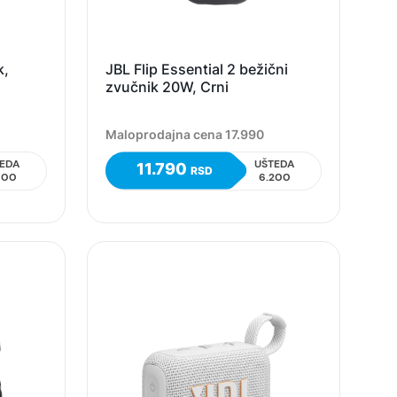
k,
JBL Flip Essential 2 bežični
zvučnik 20W, Crni
Maloprodajna cena 17.990
EDA
UŠTEDA
11.790
RSD
000
6.200