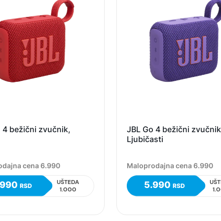
 4 bežični zvučnik,
JBL Go 4 bežični zvučnik
Ljubičasti
odajna cena 6.990
Maloprodajna cena 6.990
UŠTEDA
UŠT
.990
5.990
RSD
RSD
1.000
1.