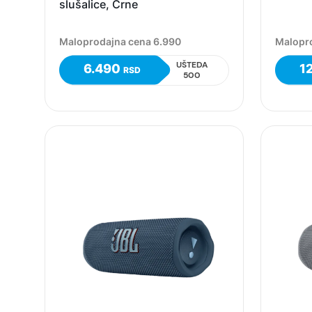
slušalice, Crne
Maloprodajna cena 6.990
Malopr
UŠTEDA
6.490
1
RSD
500