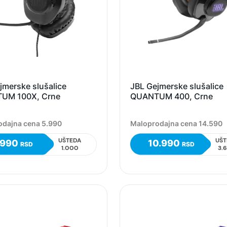
jmerske slušalice
JBL Gejmerske slušalice
UM 100X, Crne
QUANTUM 400, Crne
odajna cena 5.990
Maloprodajna cena 14.590
UŠTEDA
UŠT
.990
10.990
RSD
RSD
1.000
3.