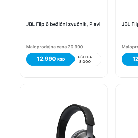
JBL Flip 6 bežični zvučnik, Plavi
JBL Fli
Maloprodajna cena 20.990
Malopr
UŠTEDA
12.990
1
RSD
8.000