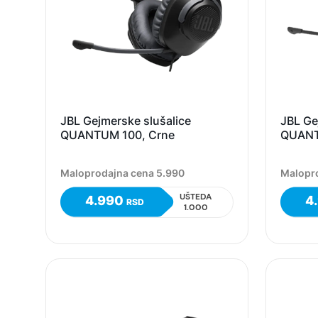
JBL Gejmerske slušalice
JBL Ge
QUANTUM 100, Crne
QUANT
Maloprodajna cena 5.990
Malopr
UŠTEDA
4.990
4
RSD
1.000