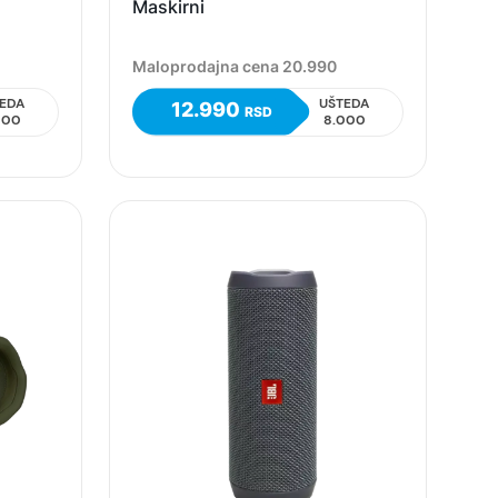
Maskirni
Maloprodajna cena 20.990
EDA
UŠTEDA
12.990
RSD
000
8.000