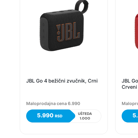
JBL Go 4 bežični zvučnik, Crni
JBL Go
Crveni
Maloprodajna cena 6.990
Malopr
UŠTEDA
5.990
5
RSD
1.000