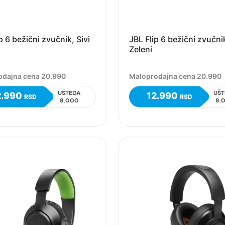
p 6 bežični zvučnik, Sivi
JBL Flip 6 bežični zvučni
Zeleni
odajna cena 20.990
Maloprodajna cena 20.990
UŠTEDA
UŠT
2.990
12.990
RSD
RSD
8.000
8.