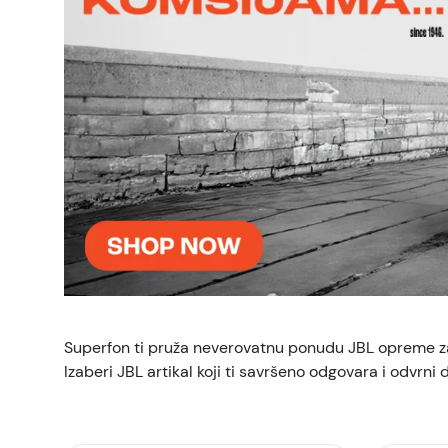
Superfon ti pruža neverovatnu ponudu JBL opreme z
Izaberi JBL artikal koji ti savršeno odgovara i odvrni 