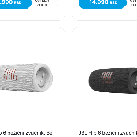
UŠTEDA
UŠT
7.990
14.990
RSD
RSD
7.000
10.
p 6 bežični zvučnik, Beli
JBL Flip 6 bežični zvučni