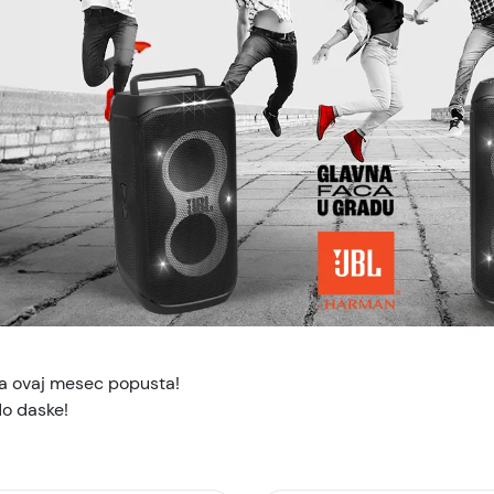
a ovaj mesec popusta!
do daske!