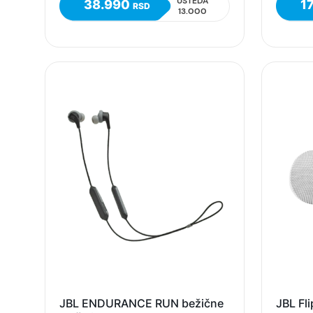
UŠTEDA
38.990
1
RSD
13.000
JBL ENDURANCE RUN bežične
JBL Fli