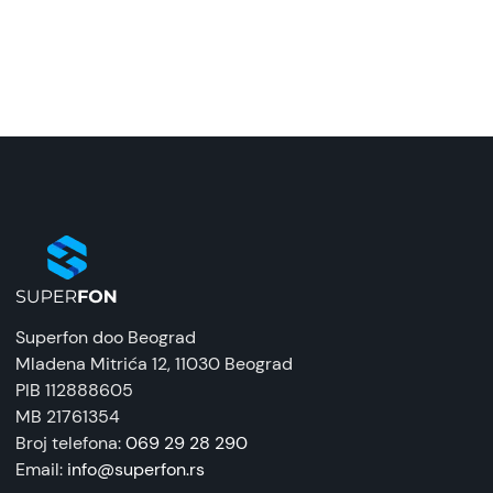
Model:
JBL Go 4 bežični zvučnik, Pink
Naziv i vrsta robe:
Bežični zvučnik
Uvoznik:
Mison
EAN:
1200130011443
Zemlja porekla:
Superfon doo Beograd
Kina
Mladena Mitrića 12
, 11030 Beograd
PIB 112888605
Prava potrošača:
MB 21761354
Zagarantovana sva prava kupaca po osnovu
Broj telefona:
069 29 28 290
zakona o zaštiti potrošača. Detaljnije o ugovoru
Email:
info@superfon.rs
na daljinu, uslove reklamacije i povrata pročitajte