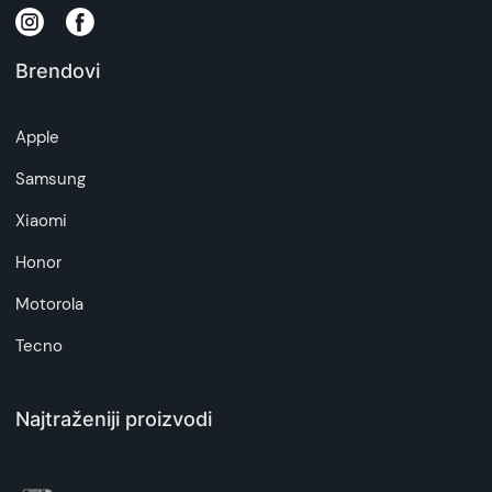
-
ovde
Brendovi
Napomena:
Superfon doo se trudi da informacije i fotografije
artikala budu što tačnije i detaljnije ali ne može
Apple
da garantuje da su svi podaci apsolutno ispravni.
Samsung
Xiaomi
Honor
Motorola
Tecno
Najtraženiji proizvodi