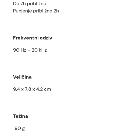
Do 7h približno
Punjenje približno 2h
Frekventni odziv
90 Hz – 20 kHz
Veličina
9.4 x 7.8 x 4.2 cm
Težina
190 g