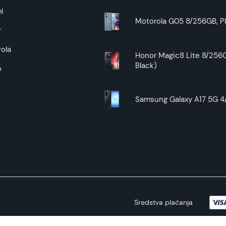
garantuje da su svi podaci apsolutno ispravni.
i
Motorola G05 8/256GB, Pl
r
ola
Honor Magic8 Lite 8/256G
Black)
o
Samsung Galaxy A17 5G 4/
Sredstva plaćanja