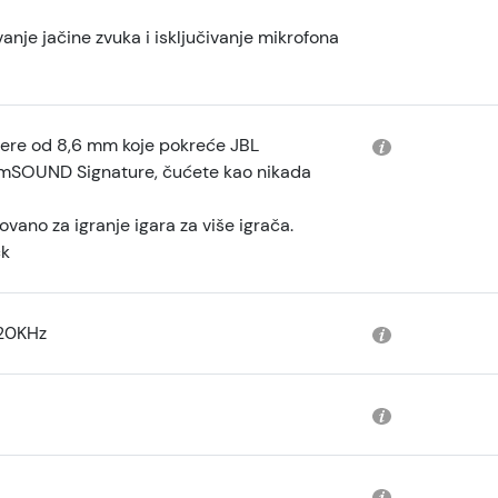
nje jačine zvuka i isključivanje mikrofona
vere od 8,6 mm koje pokreće JBL
SOUND Signature, čućete kao nikada
vano za igranje igara za više igrača.
ck
20KHz