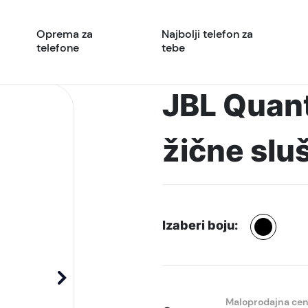
Oprema za
Najbolji telefon za
telefone
tebe
JBL Quan
žične slu
Izaberi boju:
Maloprodajna ce