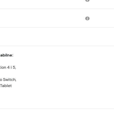
abilne:
ion 4 i 5,
o Switch,
/Tablet