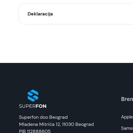
Deklaracija
Model:
Naziv i vrsta robe:
Uvoznik:
EAN:
Zemlja porekla:
Bren
Prava potrošača:
Superfon doo Beograd
Appl
Mladena Mitrića 12
, 11030 Beograd
Napomena:
Sams
PIB 112888605