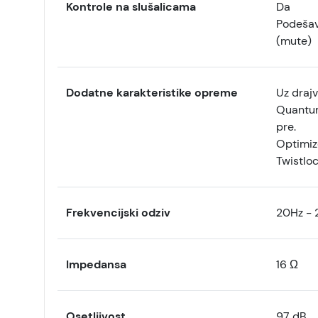
Kontrole na slušalicama
Da
Podešava
(mute)
Dodatne karakteristike opreme
Uz draj
Quantum
pre.
Optimizo
Twistlo
Frekvencijski odziv
20Hz - 
Impedansa
16 Ω
Osetljivost
97
dB