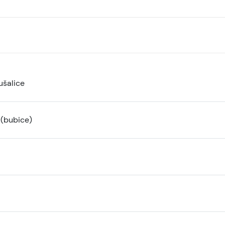
ušalice
 (bubice)