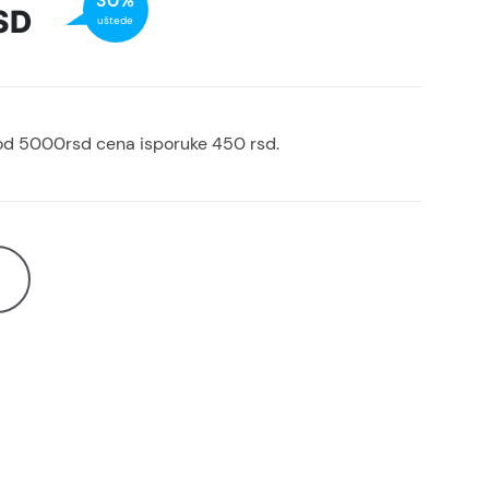
30%
SD
uštede
od 5000rsd cena isporuke 450 rsd.