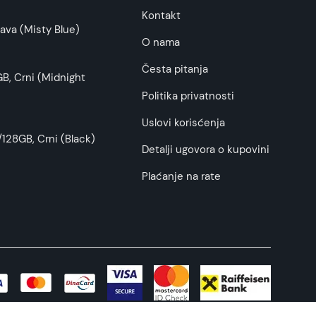
Kontakt
ava (Misty Blue)
O nama
Česta pitanja
B, Crni (Midnight
Politika privatnosti
Uslovi korisćenja
128GB, Crni (Black)
Detalji ugovora o kupovini
Plaćanje na rate