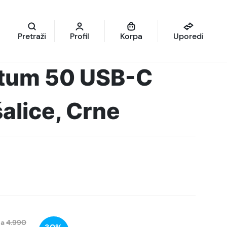
Pretraži
Profil
Korpa
Uporedi
tum 50 USB-C
šalice, Crne
na
4.990