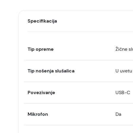
Specifikacija
Tip opreme
Žične sl
Tip nošenja slušalica
U uvetu
Povezivanje
USB-C
Mikrofon
Da