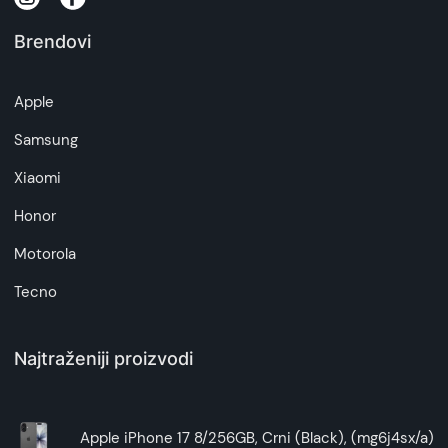
Brendovi
Napomena:
Superfon doo se trudi da informacije i fotografije
artikala budu što tačnije i detaljnije ali ne može
Apple
da garantuje da su svi podaci apsolutno ispravni.
Samsung
Xiaomi
Honor
Motorola
Tecno
Najtraženiji proizvodi
Apple iPhone 17 8/256GB, Crni (Black), (mg6j4sx/a)