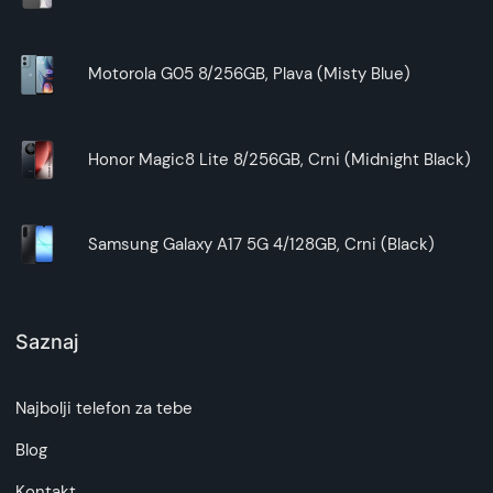
Ukratko:
Motorola G05 8/256GB, Plava (Misty Blue)
Galaxy A35 preklopna futrola Puder-Roze
ALIVO
pruža zaštitu, praktičnost i stil. Izbor
odgovarajuće
futrole
zavisi od vaših potreba i
Honor Magic8 Lite 8/256GB, Crni (Midnight Black)
preferencija. Pored ovog modela, takođe možete
pogledati i ostalu ponudu na našem sajtu.
Samsung Galaxy A17 5G 4/128GB, Crni (Black)
Saznaj
Najbolji telefon za tebe
Blog
Kontakt