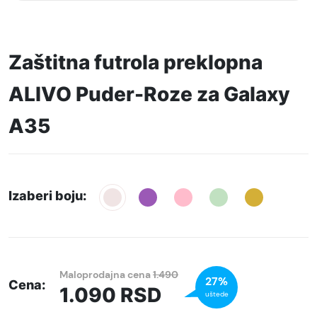
Zaštitna futrola preklopna
ALIVO Puder-Roze za Galaxy
A35
Izaberi boju:
Maloprodajna cena
1.490
27%
Cena:
1.090
RSD
uštede