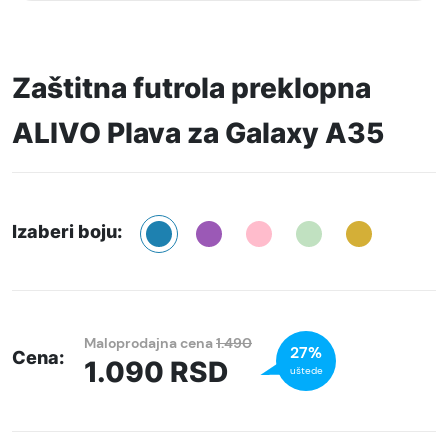
Zaštitna futrola preklopna
ALIVO Plava za Galaxy A35
Izaberi boju:
Maloprodajna cena
1.490
27%
Cena:
1.090
RSD
uštede