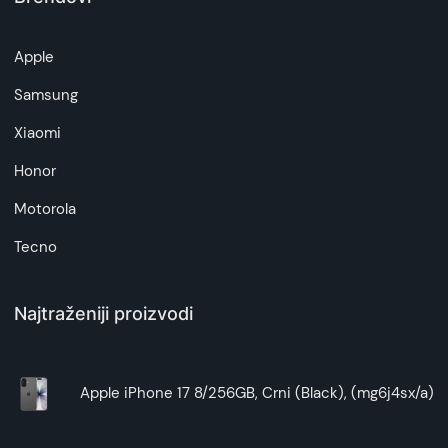
nastati usled slučajnih padova ili udaraca.
Napomena:
Dodatni džepovi
: Alivo
preklopna futrola
za
Superfon doo se trudi da informacije i fotografije
Apple
Galaxy A35 ima pregrade u poklopcu gde
artikala budu što tačnije i detaljnije ali ne može
možete držati kartice, novac ili manje
da garantuje da su svi podaci apsolutno ispravni.
Samsung
predmete, što može biti praktično kada ne
želite nositi dodatnu torbicu ili novčanik.
Xiaomi
Stilizovan izgled
: Alivo
futrole na preklop
za
Honor
Galaxy A35 dolaze u različitim bojama, što
vam omogućava da personalizujete izgled
Motorola
svog telefona i istovremeno mu pružite
Tecno
elegantan izgled.
Praktičnost tokom razgovora
: Kada
koristite telefon, poklopac
preklopne futrole
Najtraženiji proizvodi
može se otvoriti i saviti unazad,
omogućavajući vam da slobodno
razgovarate bez držanja celog telefona.
Apple iPhone 17 8/256GB, Crni (Black), (mg6j4sx/a)
Ukratko: