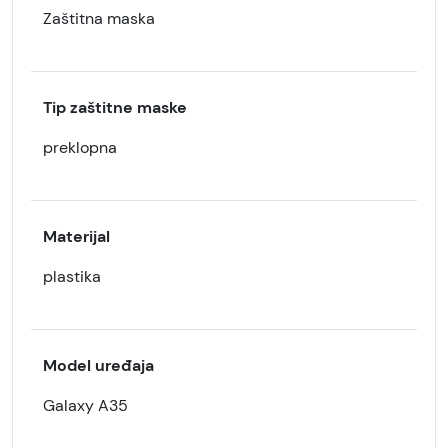
Zaštitna maska
Tip zaštitne maske
preklopna
Materijal
plastika
Model uređaja
Galaxy A35