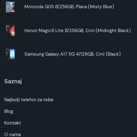
Galaxy A35 preklopna futrola Plava ALIVO
Motorola G05 8/256GB, Plava (Misty Blue)
pruža zaštitu, praktičnost i stil. Izbor
odgovarajuće
futrole
zavisi od vaših potreba i
preferencija. Pored ovog modela, takođe možete
Honor Magic8 Lite 8/256GB, Crni (Midnight Black)
pogledati i ostalu ponudu na našem sajtu.
Samsung Galaxy A17 5G 4/128GB, Crni (Black)
Saznaj
Najbolji telefon za tebe
Blog
Kontakt
O nama