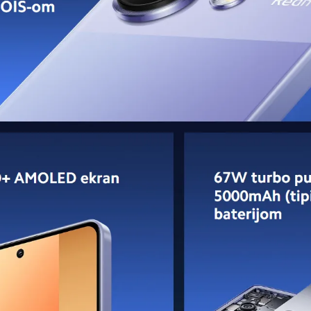
gućavajući vam da uhvatite široke pejzaže, arhitektonsko čudo 
vas u svet mikro čuda, od nježnih latica do živopisnih insekata
 sa
dvostrukim LED blicem
za optimalno osvetljenje,
HDR-om 
u celinu.
ealan balans rezolucije i prirodnog izgleda. Bilo da je reč o sel
bnosti sa Xiaomi-jevim softverskim veštinama, nudeći korisnič
ustvo u fotografiji, na raspolaganju su brojne opcije za istraži
vršenim alatom za svaku fotografisanu priliku.
a brzo punjenje i za koliko napuni
 kapaciteta 5000 mAh, koja deluje više kao kompaktna elektra