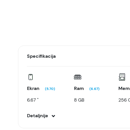
Specifikacija
Ekran
Ram
Memo
(5.70)
(6.67)
6.67 "
8 GB
256 
Detaljnije