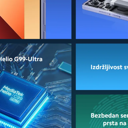
oja traje i traje, čak i uz intenzivnu upotrebu. Bilo da je u pi
 korišćenje društvenih mreža, Redmi Note 13 Pro se nosi sa sv
a razloga za brigu. Ovde dolazi u igru impresivno
brzo punj
punjenja je dovoljno da baterija dostigne 50% kapaciteta, do
Pro takođe pametno upravlja procesom punjenja kako bi osigu
 baterije se minimizira, omogućavajući vam da bezbrižno korist
m korisnicima, spajajući vrhunske performanse, naprednu foto
 traže vrhunski kvalitet i pouzdanost bez velikog troška, čin