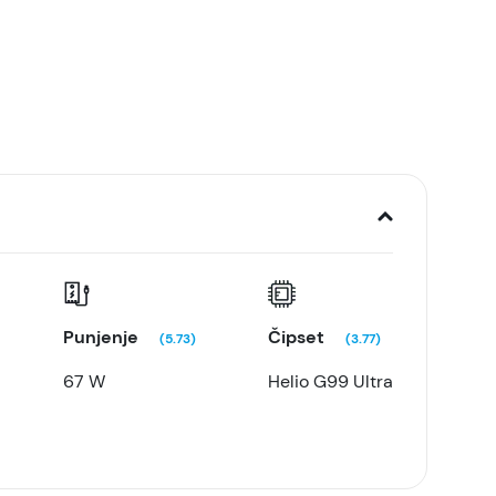
Punjenje
Čipset
(5.73)
(3.77)
67 W
Helio G99 Ultra