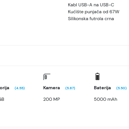
Kabl USB-A na USB-C
Kućište punjača od 67W
Silikonska futrola crna
rija
Kamera
Baterija
(4.55)
(5.87)
(5.50)
GB
200 MP
5000 mAh