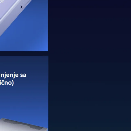
ili grupne fotografije bez izostavljanja ikoga. A
.
za balansiranu ekspoziciju
i panoramskim
fijima za društvene mreže ili video pozivima,
ki interfejs koji je jednostavan za korišćenje i
vanje kreativnosti, od profesionalnih kontrola do
 telefon od 0 do 100%?
na nego kao običan energetski rezervoar. Ova