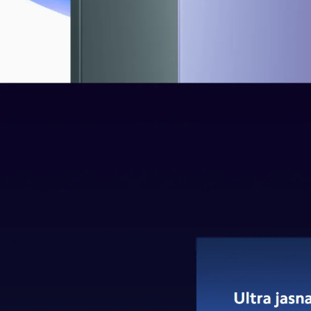
Kakav je procesor Helio G9
U srcu Note 13 Pro nalazi se procesor
Mediatek H
garantuje efikasno korišćenje energije, već i obe
Bilo da se radi o surfovanju internetom,
igranju 
sve potrebe.
Uz to, sa ugrađenim
Mali-G57 MC2
, Note 13 Pro
Bez obzira da li je u pitanju gledanje videa, uređi
pravim zadovoljstvom.
Kakve su kamere na Redmi
Sistem kamera na Redmi Note 13 Pro predstavlja pra
Centralna tačka ovog impresivnog sistema svak
Fotografska čarolija Redmi Note 13 Pro se ne zav
korisno pri fotografisanju brzih scena. Za one tr