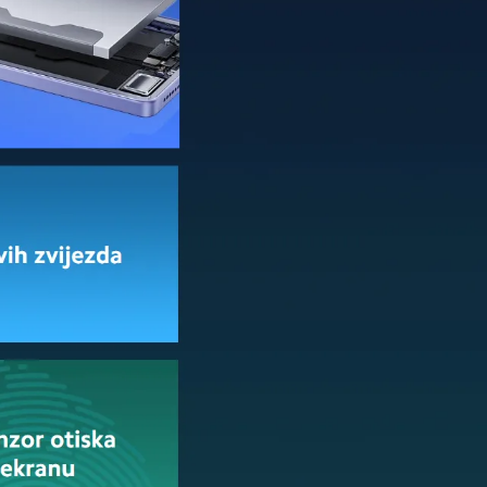
tanju maratonsko strimovanje video sadržaja,
im zadacima bez potrebe za čestim punjenjem.
enje od 67W
, koje vaš uređaj vraća u igru brže
k za potpuno punjenje treba svega 44 minuta.
rao dugovečnost baterije. Ovim pristupom, rizik
ite telefon, znajući da je energetski sistem
grafiju i dugotrajnu bateriju sa iznenađujuće
eći ga idealnim saveznikom za svakodnevnu