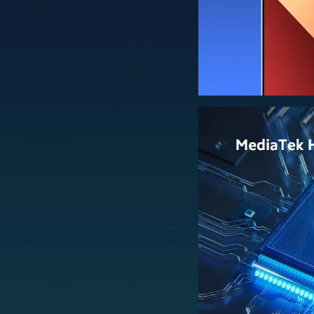
baterija je pravi dugoprugaš, pružajući energiju k
igranje najnovijih mobilnih igara ili neprekidno
A kad se energija konačno smanji ispod 50%, nem
nego što možete pripremiti čaj. Samo 17 minuta 
Osim što nudi izvanrednu brzinu, Redmi Note 13 
od oštećenja usled pregrevanja ili brzog trošenja
dizajniran da traje.
Zaključak
Redmi Note 13 Pro nudi izvanrednu vrednost svoji
pristupačnom cenom. Savršen je izbor za one koji
upotrebu.