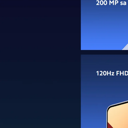
kristalno čiste slike i video zapise.
Ultraširoki senzor od 8MP otvara nove vidike, omo
za one koji vole detalje, 2MP makro objektiv vodi 
Kompletan sistem zadnje kamere nadograđen je
modom za spajanje veličanstvenih pejzaža u jedn
Za ljubitelje selfija, 16MP prednja kamera nudi id
rezultati su jasni i detaljni.
Redmi Note 13 Pro kombinuje ove hardverske sposo
intuitivne režime snimanja. Bez obzira na vaše isk
zabavnih filtera i efekata, čineći ovaj telefon sa
Da li Redmi Note 13 Pro im
Redmi Note 13 Pro se oslanja na moćnu bateriju