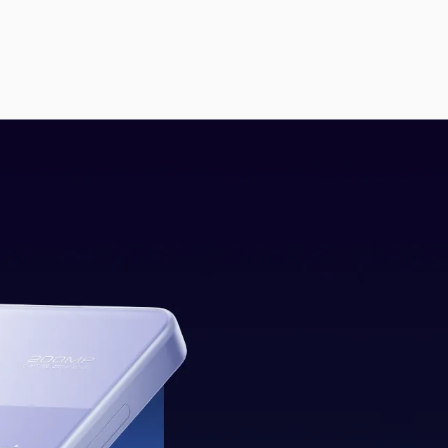
 proizvodnje. Ova komponenta ne samo da
itih aktivnosti.
 procesor osigurava da vaš telefon odgovori na
emca, čineći svaku aktivnost na vašem telefonu
 fotografiju doživljavaju kao svakodnevni hobi.
zetan nivo detalja.
usiranje je brzo i precizno
, što je posebno
 (OIS)
čuva snimke od zamagljenja, osiguravajući