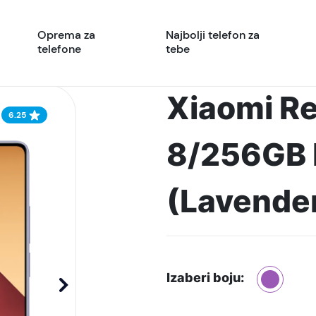
Oprema za
Najbolji telefon za
telefone
tebe
Xiaomi Re
6.25
8/256GB L
(Lavender
Izaberi boju: