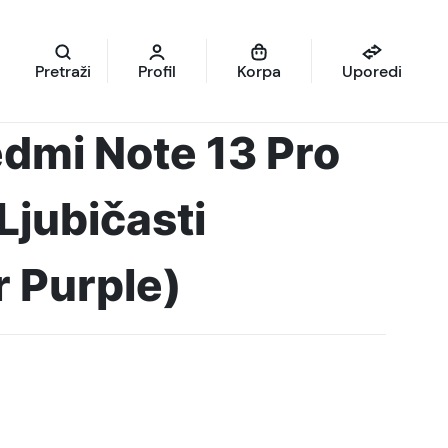
Pretraži
Profil
Korpa
Uporedi
dmi Note 13 Pro
jubičasti
 Purple)