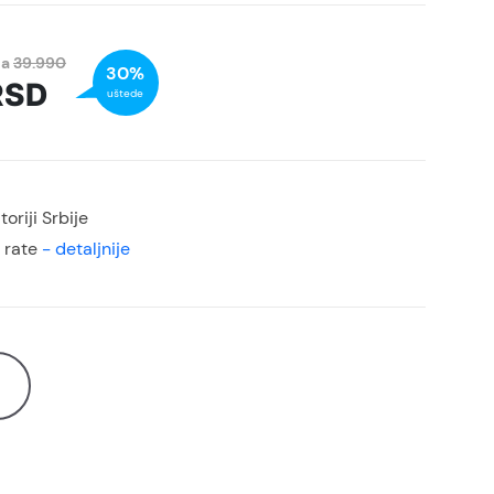
na
39.990
30%
RSD
uštede
oriji Srbije
 rate
- detaljnije