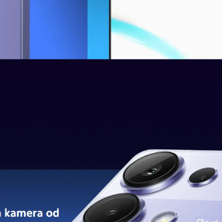
9 Ultra?
elio G99 Ultra
, koji je rezultat napredne (4nm) tehnološke
zbeđuje brzinu i snagu potrebnu za nesmetano obavljanje različ
zahtevnih video igara
ili snimanju dragocenih trenutaka, ovaj
 iznosi na videlo impresivne grafičke performanse.
vanje slika ili igranje video igara, vizuelni doživljaj je bez pr
 Note 13 Pro?
vu poslasticu kako za ljubitelje fotografije tako i za one koji
ako je glavna
kamera sa senzorom od 200MP
, koja pruža izu
ršava ovde. Zahvaljujući tehnologiji
višesmernog PDAF-a
,
fok
enutke kada ruke nisu sasvim mirne,
optička stabilizacija slike