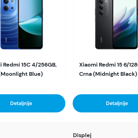
uslove reklamacije i povrata pročitajte -
ovde
Superfon doo se trudi da informacije i fotografije artikala 
garantuje da su svi podaci apsolutno ispravni.
i Redmi 15C 4/256GB,
Xiaomi Redmi 15 6/128
(Moonlight Blue)
Crna (Midnight Black)
Detaljnije
Detaljnije
Displej