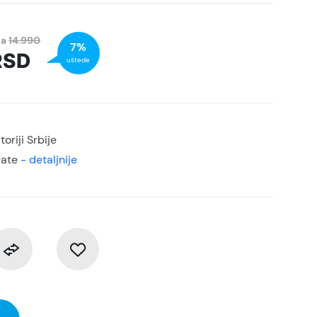
na
14.990
7%
RSD
uštede
oriji Srbije
rate
- detaljnije