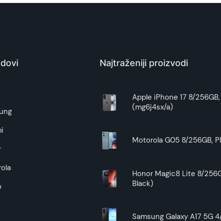
dovi
Najtraženiji proizvodi
e
Apple iPhone 17 8/256GB, 
(mg6j4sx/a)
ung
i
Motorola G05 8/256GB, Pl
r
ola
Honor Magic8 Lite 8/256G
Black)
o
Samsung Galaxy A17 5G 4/