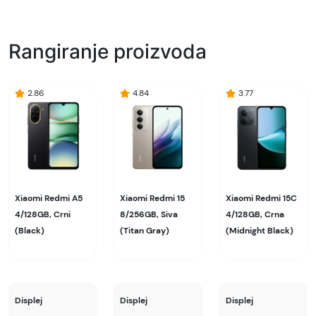
Naziv i vrsta robe:
Mobilni telefon
Rangiranje proizvoda
Uvoznik:
Comtrade
2.86
4.84
3.77
EAN:
6932554449735, 6932554450021
Zemlja porekla:
Kina
Xiaomi Redmi A5
Xiaomi Redmi 15
Xiaomi Redmi 15C
Prava potrošača:
4/128GB, Crni
8/256GB, Siva
4/128GB, Crna
Zagarantovana sva prava kupaca po osnovu
(Black)
(Titan Gray)
(Midnight Black)
zakona o zaštiti potrošača. Detaljnije o ugovoru
na daljinu, uslove reklamacije i povrata pročitajte
-
ovde
Displej
Displej
Displej
Napomena: