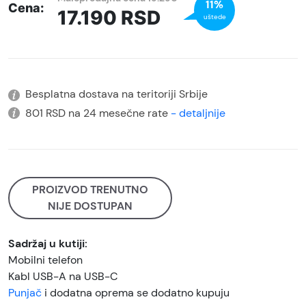
11%
Cena:
17.190
RSD
uštede
Besplatna dostava na teritoriji Srbije
801 RSD na 24 mesečne rate
- detaljnije
PROIZVOD TRENUTNO
NIJE DOSTUPAN
Sadržaj u kutiji:
Mobilni telefon
Kabl USB-A na USB-C
Punjač
i dodatna oprema se dodatno kupuju