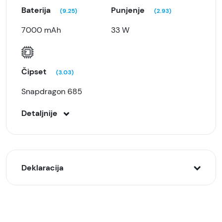
Baterija
Punjenje
(9.25)
(2.93)
7000 mAh
33 W
Čipset
(3.03)
Snapdragon 685
Detaljnije
Deklaracija
Model:
Xiaomi Redmi 15 8/256GB, Siva (Titan Gray)