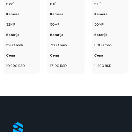
6.88"
6.9"
6.9"
Superfon doo se trudi da informacije i fotografije
artikala budu što tačnije i detaljnije ali ne može
Kamera
Kamera
Kamera
da garantuje da su svi podaci apsolutno ispravni.
32MP
50MP
50MP
Baterija
Baterija
Baterija
5200 mah
7000 mah
6000 mah
Cena
Cena
Cena
10.990 RSD
17.190 RSD
11.290 RSD