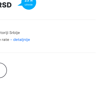
23%
RSD
uštede
oriji Srbije
 rate
- detaljnije