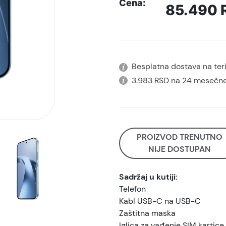
Cena:
85.490
Besplatna dostava na terit
3.983 RSD na 24 mesečne
PROIZVOD TRENUTNO
NIJE DOSTUPAN
Sadržaj u kutiji:
Telefon
Kabl USB-C na USB-C
Zaštitna maska
Iglica za vađenje SIM kartice