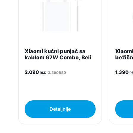
Xiaomi kućni punjač sa
Xiaomi
kablom 67W Combo, Beli
bežičn
2.090
1.390
RSD
3.590RSD
R
Detaljnije