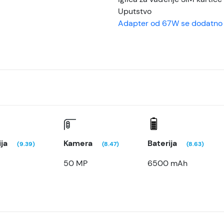
Uputstvo
Adapter od 67W se dodatno
ja
Kamera
Baterija
(9.39)
(8.47)
(8.63)
50 MP
6500 mAh