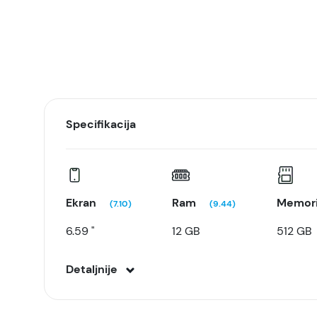
Specifikacija
Ekran
Ram
Memori
(7.10)
(9.44)
6.59 "
12 GB
512 GB
Detaljnije