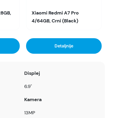
28GB,
Xiaomi Redmi A7 Pro
4/64GB, Crni (Black)
Detaljnije
Displej
6.9"
Kamera
13MP