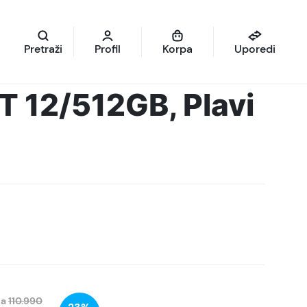
Pretraži
Profil
Korpa
Uporedi
T 12/512GB, Plavi
na
110.990