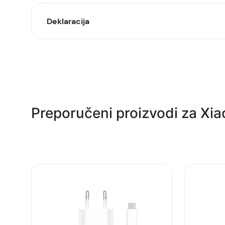
Deklaracija
Model:
Naziv i vrsta robe:
Uvoznik:
Preporučeni proizvodi za Xia
EAN:
Zemlja porekla:
Prava potrošača:
Napomena: