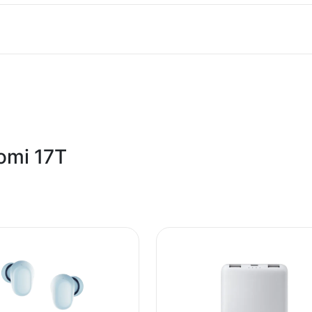
Xiaomi 17T 12/512GB, Plavi (Blue)
Mobilni telefon
Comtrade
omi 17T
6932554448370
Kina
Zagarantovana sva prava kupaca po osnovu zakona o zaštit
uslove reklamacije i povrata pročitajte -
ovde
Superfon doo se trudi da informacije i fotografije artikala 