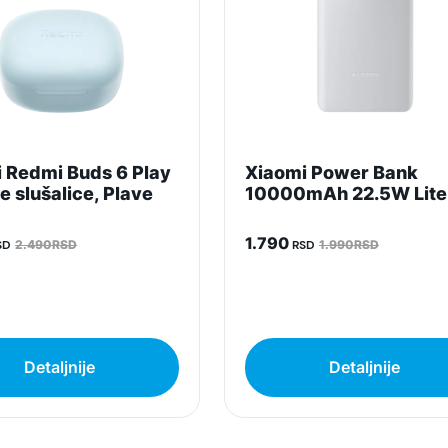
garantuje da su svi podaci apsolutno ispravni.
 Redmi Buds 6 Play
Xiaomi Power Bank
e slušalice, Plave
10000mAh 22.5W Lite
1.790
SD
2.490RSD
RSD
1.990RSD
Detaljnije
Detaljnije