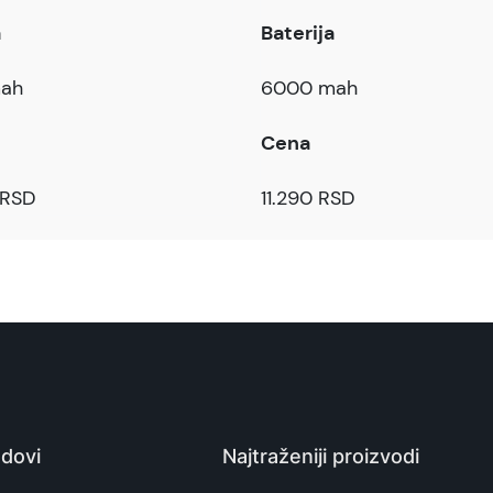
a
Baterija
ah
6000 mah
Cena
 RSD
11.290 RSD
dovi
Najtraženiji proizvodi