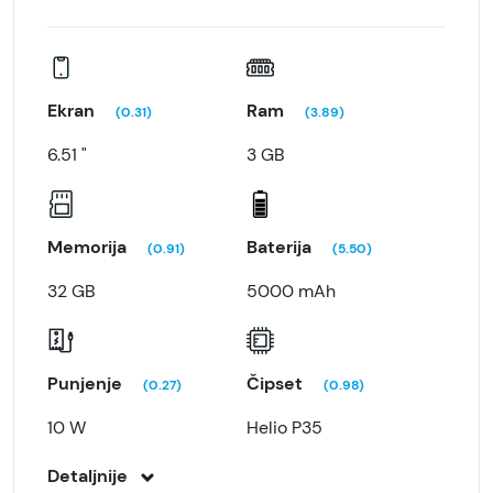
Ekran
Ram
(0.31)
(3.89)
6.51 "
3 GB
Memorija
Baterija
(0.91)
(5.50)
32 GB
5000 mAh
Punjenje
Čipset
(0.27)
(0.98)
10 W
Helio P35
Detaljnije