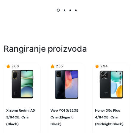
Rangiranje proizvoda
2.66
2.35
2.94
Xiaomi Redmi A5
Vivo Y01 3/32GB
Honor X5c Plus
3/64GB, Crni
Crni (Elegant
4/64GB, Crni
(Black)
Black)
(Midnight Black)