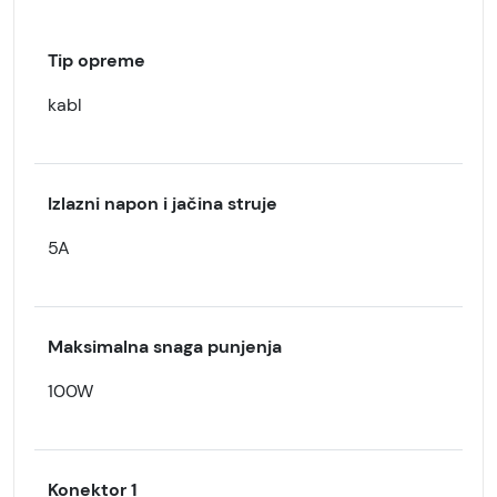
Tip opreme
kabl
Izlazni napon i jačina struje
5A
Maksimalna snaga punjenja
100W
Konektor 1