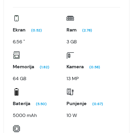
Ekran
Ram
(0.52)
(2.78)
6.56 "
3 GB
Memorija
Kamera
(1.82)
(0.58)
64 GB
13 MP
Baterija
Punjenje
(5.50)
(0.67)
5000 mAh
10 W