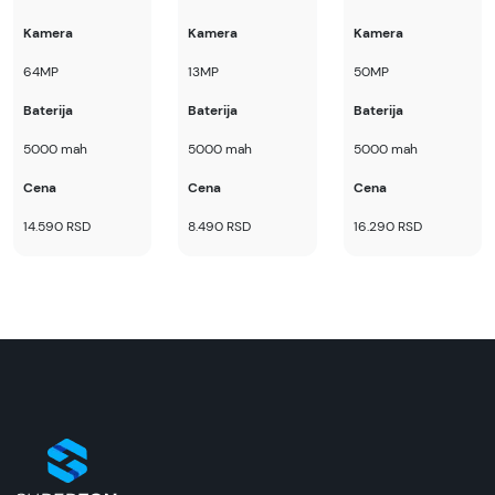
Superfon doo se trudi da informacije i fotografije
artikala budu što tačnije i detaljnije ali ne može
Kamera
Kamera
Kamera
da garantuje da su svi podaci apsolutno ispravni.
64MP
13MP
50MP
Baterija
Baterija
Baterija
5000 mah
5000 mah
5000 mah
Cena
Cena
Cena
14.590 RSD
8.490 RSD
16.290 RSD