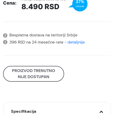
37%
Cena:
8.490
RSD
uštede
Besplatna dostava na teritoriji Srbije
396 RSD na 24 mesečne rate
- detaljnije
PROIZVOD TRENUTNO
NIJE DOSTUPAN
Specifikacija