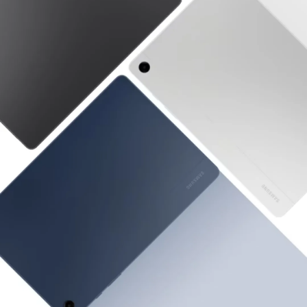
A9 LTE danas
Nemojte propustiti priliku da imate
tablet
koji će
vas impresionirati u svakom pogledu. Naručite
svoj
Samsung Galaxy Tab A9 LTE
danas i
otvorite vrata ka savršenstvu, produktivnosti i
zabavi.