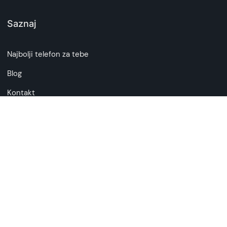
Saznaj
Najbolji telefon za tebe
Blog
Kontakt
O nama
Česta pitanja
Politika privatnosti
Uslovi korisćenja
Detalji ugovora o kupovini
Plaćanje na rate