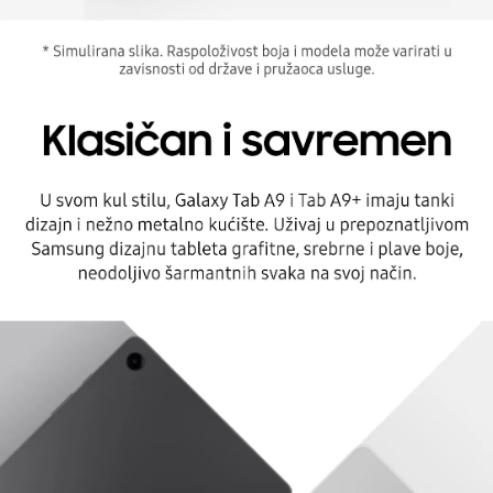
LTE povezivanje za brze internet veze i
razgovore
Sa
LTE povezivanjem
, Galaxy Tab A9 LTE
omogućava vam da surfujete internetom brže i
da obavljate video pozive sa kristalnom
jasnoćom. Bez obzira da li radite ili se zabavljate,
brza i stabilna internet veza je uvek na dohvat
ruke.
Savladajte sve – Od posla do zabave
Neovisno da li ste u potrazi za savremenim
alatom za posao, želite da se opustite uz igre ili
čitate omiljene e-knjige, Galaxy Tab A9 LTE je tu
da vas podrži. Sa mogućnostima
2-u-1
i
podrškom za
tablet sa tastaturom
, ovaj uređaj
će zadovoljiti sve vaše potrebe.
Naručite svoj Galaxy Tab