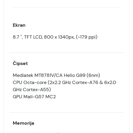
Ekran
8.7 ", TFT LCD, 800 x 1340px, (~179 ppi)
Čipset
Mediatek MT8781V/CA Helio G99 (6nm)
CPU Octa-core (2x2.2 GHz Cortex-A76 & 6x2.0
GHz Cortex-A55)
GPU Mali-G57 MC2
Memorija