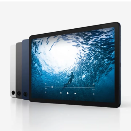
dugotrajnu upotrebu, bez brige o čestom
punjenju. A kada je vreme za punjenje,
brzina
punjenja od 15W
osigurava da ćete brzo biti
spremni za akciju.
Elegantan dizajn i premium materijali
Sa
aluminijumskom poleđinom
i
aluminijumskim okvirom
, Galaxy Tab A9 LTE
odiše elegancijom. Siva ili (graphite) boja dodaje
dozu luksuza, a
8mm tanko kućište
omogućava
vam da ga nosite bilo gde.
Više od samog tableta – Vaš ključ za
produktivnost i zabavu
Galaxy Tab A9 LTE dolazi sa
Android 13
operativnim sistemom
i
One UI 5.1 korisničkim
interfejsom
, omogućavajući vam da budete
produktivni i da uživate u najnovijim funkcijama.