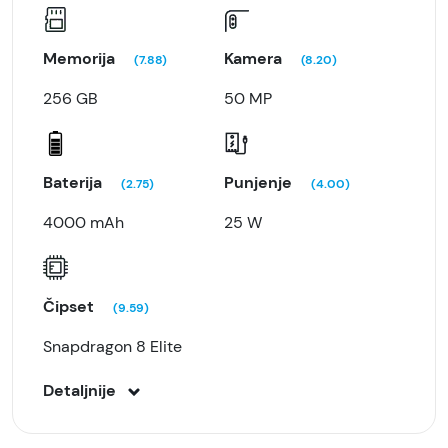
Memorija
Kamera
(7.88)
(8.20)
256 GB
50 MP
Baterija
Punjenje
(2.75)
(4.00)
4000 mAh
25 W
Čipset
(9.59)
Snapdragon 8 Elite
Detaljnije