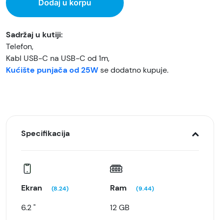
Dodaj u korpu
Sadržaj u kutiji:
Telefon,
Kabl USB-C na USB-C od 1m,
Kućište punjača od 25W
se dodatno kupuje.
Specifikacija
Ekran
Ram
(8.24)
(9.44)
6.2 "
12 GB