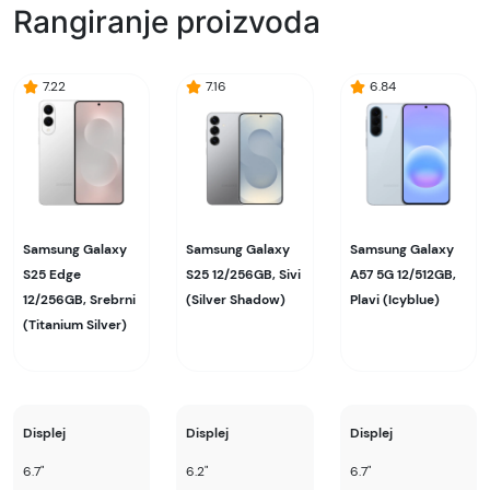
Rangiranje proizvoda
7.22
7.16
6.84
Samsung Galaxy
Samsung Galaxy
Samsung Galaxy
S25 Edge
S25 12/256GB, Sivi
A57 5G 12/512GB,
12/256GB, Srebrni
(Silver Shadow)
Plavi (Icyblue)
(Titanium Silver)
Displej
Displej
Displej
6.7"
6.2"
6.7"