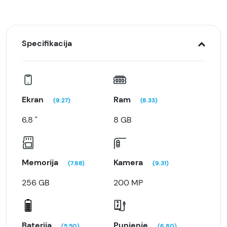
Specifikacija
Ekran
Ram
(9.27)
(8.33)
6.8 "
8 GB
Memorija
Kamera
(7.88)
(9.31)
256 GB
200 MP
Baterija
Punjenje
(5.50)
(6.80)