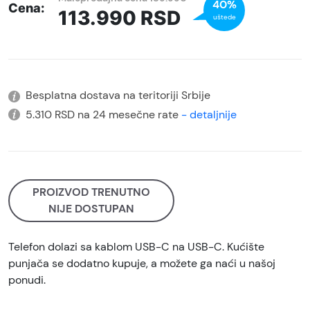
40%
Cena:
113.990
RSD
uštede
Besplatna dostava na teritoriji Srbije
5.310 RSD na 24 mesečne rate
- detaljnije
PROIZVOD TRENUTNO
NIJE DOSTUPAN
Telefon dolazi sa kablom USB-C na USB-C. Kućište
punjača se dodatno kupuje, a možete ga naći u našoj
ponudi.