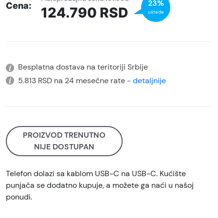
23%
Cena:
124.790
RSD
uštede
Besplatna dostava na teritoriji Srbije
5.813 RSD na 24 mesečne rate
- detaljnije
PROIZVOD TRENUTNO
NIJE DOSTUPAN
Telefon dolazi sa kablom USB-C na USB-C. Kućište
punjača se dodatno kupuje, a možete ga naći u našoj
ponudi.