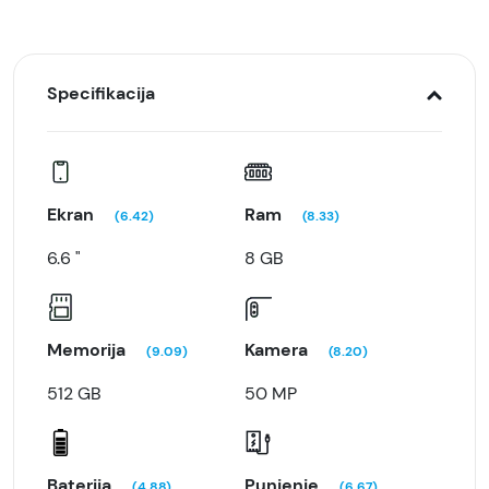
Specifikacija
Ekran
Ram
(6.42)
(8.33)
6.6 "
8 GB
Memorija
Kamera
(9.09)
(8.20)
512 GB
50 MP
Baterija
Punjenje
(4.88)
(6.67)