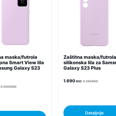
Superfon doo se trudi da informacije i fotografije artikala 
garantuje da su svi podaci apsolutno ispravni.
na maska/futrola
Zaštitna maska/futrol
pna Smart View lila
silikonska lila za Sam
msung Galaxy S23
Galaxy S23 Plus
1.690
RSD
5.190RSD
5.590RSD
Detaljnije