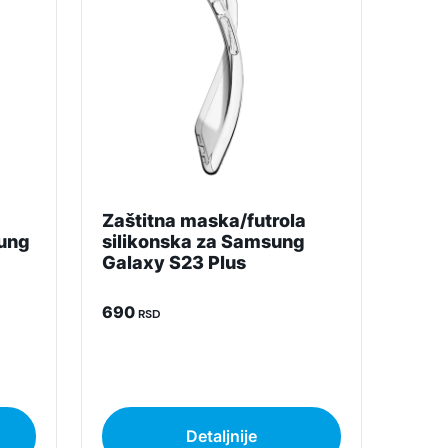
budu što tačnije i detaljnije ali ne može da
a
Zaštitna maska/futrola
sung
silikonska za Samsung
Galaxy S23 Plus
690
RSD
Detaljnije