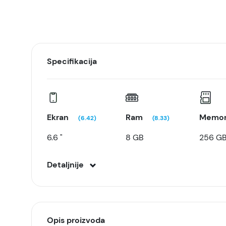
Specifikacija
Ekran
Ram
Memor
(6.42)
(8.33)
6.6 "
8 GB
256 G
Detaljnije
Opis proizvoda