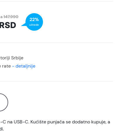
na
147.990
22%
RSD
uštede
oriji Srbije
 rate
- detaljnije
B-C na USB-C. Kućište punjača se dodatno kupuje, a
i.