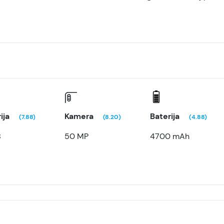
ija
Kamera
Baterija
(7.88)
(8.20)
(4.88)
B
50 MP
4700 mAh