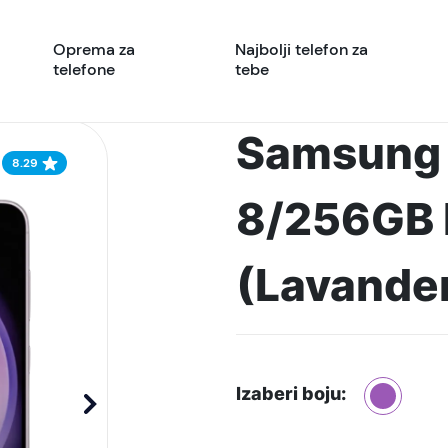
Oprema za
Najbolji telefon za
telefone
tebe
Samsung 
8.29
8/256GB L
(Lavande
Izaberi boju: