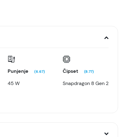
Punjenje
Čipset
(6.67)
(8.77)
45 W
Snapdragon 8 Gen 2