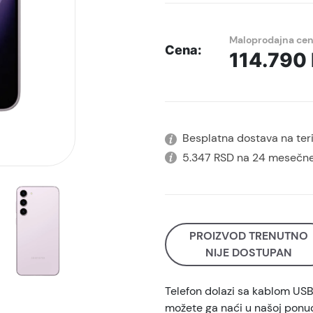
Maloprodajna ce
Cena:
114.790
Besplatna dostava na terit
5.347 RSD na 24 mesečne
PROIZVOD TRENUTNO
NIJE DOSTUPAN
Telefon dolazi sa kablom US
možete ga naći u našoj ponud