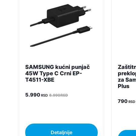
Napomena:
SAMSUNG kućni punjač
Zaštit
45W Type C Crni EP-
preklo
T4511-XBE
za Sa
Plus
5.990
RSD
6.990RSD
790
RSD
Detaljnije