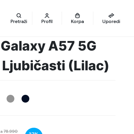
Pretraži
Profil
Korpa
Uporedi
Galaxy A57 5G
Ljubičasti (Lilac)
na
78.990