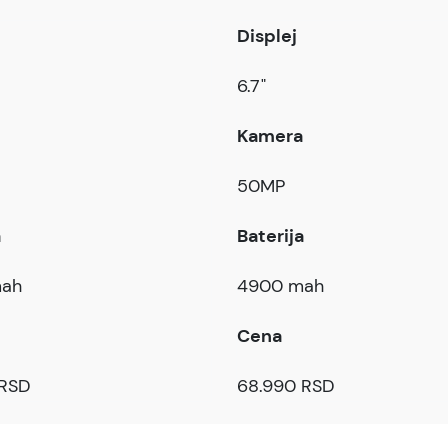
Displej
6.7"
Kamera
50MP
a
Baterija
ah
4900 mah
Cena
 RSD
68.990 RSD