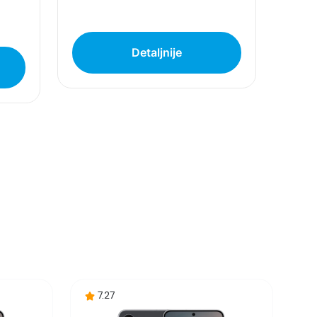
e, regiona ili pružaoca usluge. Galaxy A57 5G
Detaljnije
tikli u kutiji se mogu razlikovati u zavisnosti
witch je alatka koja pojednostavljuje prenos
zapise, beleške, stavke kalendara i dr. Takođe
witch.
ametni telefon za svakodnevnu upotrebu. Uz
itaskinga do zabave.
icijom.
7.27