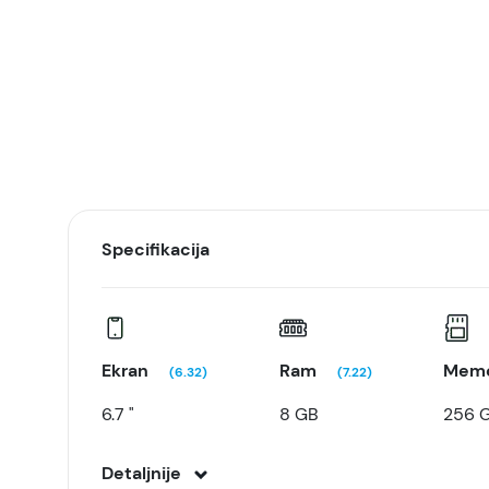
Specifikacija
Ekran
Ram
Memo
(6.32)
(7.22)
6.7 "
8 GB
256 
Detaljnije