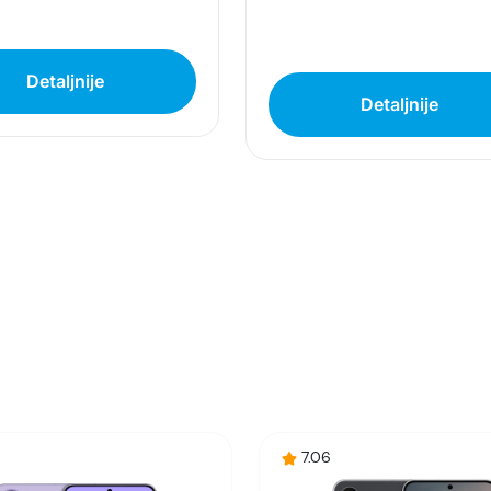
, dostupnost 5G mreža može odstupati u zavisnosti od zemlj
nje u poređenju sa prethodnim modelom.
Detaljnije
glom za otvaranje i Vodičem za brzo pokretanje. Raspoloživi ar
Detaljnije
seš na Galaxy A57 5G uz pomoć funkcije Smart Switch. Smart S
mogućava da nesmetano prebaciš kontakte, fotografije, video-
m uređajem putem kabla ili bežično putem aplikacije Smart S
dealan izbor za korisnike koji traže pouzdan, brz i moderan p
za 5G mrežu, bez problema odgovara na sve zahteve – od mult
ije i prepoznatljivog Samsung dizajna čini ga sigurnom invest
nosti – uređaj koji pruža više nego što očekujete.
7.06