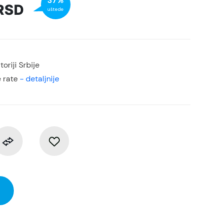
37%
RSD
uštede
oriji Srbije
 rate
- detaljnije