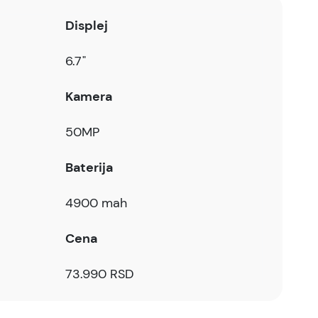
Displej
6.7"
Kamera
50MP
Baterija
4900 mah
Cena
73.990 RSD