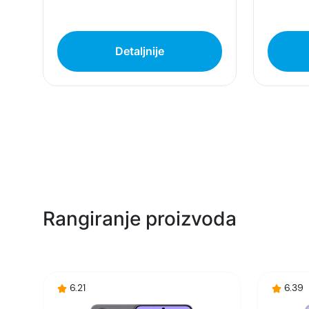
Galaxy A57 5G podržava 5G umrežavanje. Međutim
takođe podržava unapređeno Wi-Fi 6E poveziva
Šta dolazi u kutiji uz Galaxy A57 5G?
Detaljnije
Galaxy A57 5G dolazi sa kablom USB-C na USB-C, i
od države ili regiona.
Mogu li da prenesem podatke sa iOS-a?
Da, podatke sa iOS-a možeš brzo i lako da prene
podataka sa jednog na drugi uređaj tako što ti o
možeš povezati svoj novi Galaxy A57 5G sa stari
Samsung Galaxy A57 5G 8/256GB
predstavlja i
snažne performanse, veliku memoriju i podršku 
Kombinacija kvalitetnog ekrana, dugotrajne bater
Savršen balans cene, performansi i funkcional
Rangiranje proizvoda
6.21
6.39