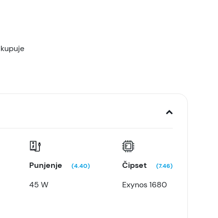
 kupuje
Punjenje
Čipset
(4.40)
(7.46)
45 W
Exynos 1680