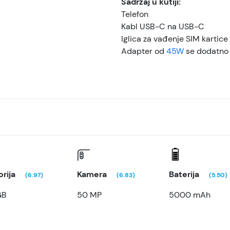
Sadržaj u kutiji:
Telefon
Kabl USB-C na USB-C
Iglica za vađenje SIM kartice
Adapter od
45W
se dodatno
rija
Kamera
Baterija
(6.97)
(6.83)
(5.50)
GB
50 MP
5000 mAh