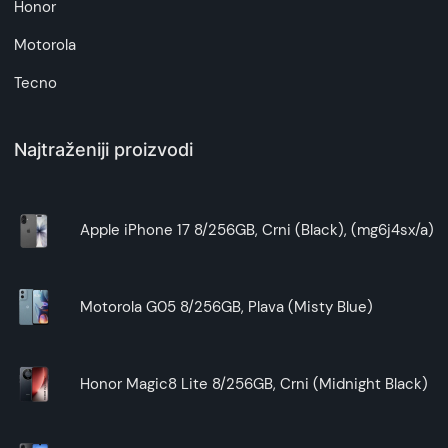
Honor
sigurnom investicijom.
Savršen balans cene, performansi i
Motorola
funkcionalnosti – uređaj koji pruža više nego
Tecno
što očekujete.
Najtraženiji proizvodi
Apple iPhone 17 8/256GB, Crni (Black), (mg6j4sx/a)
Motorola G05 8/256GB, Plava (Misty Blue)
Honor Magic8 Lite 8/256GB, Crni (Midnight Black)