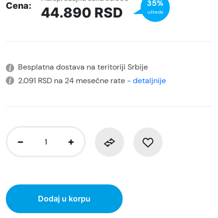
35%
Cena:
44.890
RSD
uštede
Besplatna dostava na teritoriji Srbije
2.091 RSD na 24 mesečne rate
- detaljnije
Dodaj u korpu