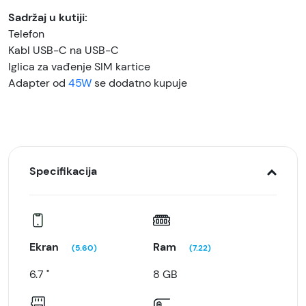
Sadržaj u kutiji:
Telefon
Kabl USB-C na USB-C
Iglica za vađenje SIM kartice
Adapter od
45W
se dodatno kupuje
Specifikacija
Ekran
Ram
(5.60)
(7.22)
6.7 "
8 GB