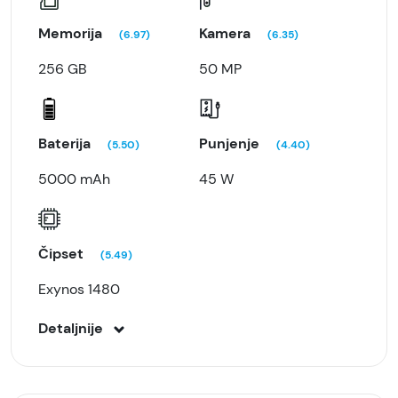
Memorija
Kamera
(6.97)
(6.35)
256 GB
50 MP
Baterija
Punjenje
(5.50)
(4.40)
5000 mAh
45 W
Čipset
(5.49)
Exynos 1480
Detaljnije