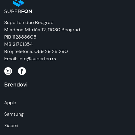
Galaxy A37 5G podržava 5G umrežavanje.
Međutim, dostupnost 5G mreže može odstupati
u zavisnosti od zemlje, regiona ili pružaoca
Superfon doo Beograd
usluge.
Mladena Mitrića 12
, 11030 Beograd
Šta dolazi u kutiji uz Galaxy A37 5G?
PIB 112888605
Galaxy A37 5G dolazi sa kablom USB-C na USB-
MB 21761354
C, iglom za otvaranje i Vodičem za brzo
Broj telefona:
069 29 28 290
pokretanje. Raspoloživi artikli u kutiji se mogu
Email:
info@superfon.rs
razlikovati u zavisnosti od države ili regiona.
Samsung Galaxy A37 5G 8/256GB
predstavlja
idealan izbor za korisnike koji traže pouzdan, brz i
Brendovi
moderan pametni telefon za svakodnevnu
upotrebu. Uz snažne performanse, veliku
Apple
memoriju i podršku za 5G mrežu, bez problema
odgovara na sve zahteve – od multitaskinga do
Samsung
zabave.
Kombinacija kvalitetnog ekrana, dugotrajne
Xiaomi
baterije i prepoznatljivog Samsung dizajna čini ga