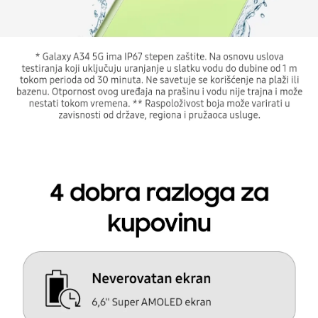
zakona o zaštiti potrošača. Detaljnije o ugovoru
Ogromna baterija
Galaxy A34 5G
od 5000 mAh
na daljinu, uslove reklamacije i povrata pročitajte
ima dovoljno snage da radite ono što volite.
-
ovde
Napomena:
Superfon doo se trudi da informacije i fotografije
artikala budu što tačnije i detaljnije ali ne može
da garantuje da su svi podaci apsolutno ispravni.