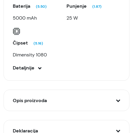
Baterija
Punjenje
(5.50)
(1.87)
5000 mAh
25 W
Čipset
(5.16)
Dimensity 1080
Detaljnije
Opis proizvoda
Samsung
Galaxy A34 5G
8/256GB Srebrni sa
svojim minimalističkim konturama i svilenkastom
Deklaracija