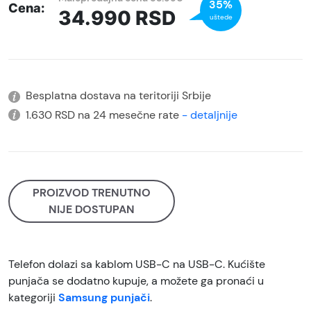
35%
Cena:
34.990
RSD
uštede
Besplatna dostava na teritoriji Srbije
1.630 RSD na 24 mesečne rate
- detaljnije
PROIZVOD TRENUTNO
NIJE DOSTUPAN
Telefon dolazi sa kablom USB-C na USB-C. Kućište
punjača se dodatno kupuje, a možete ga pronaći u
kategoriji
Samsung punjači
.