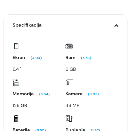
Specifikacija
Ekran
Ram
(4.04)
(5.56)
6.4 "
6 GB
Memorija
Kamera
(3.64)
(6.03)
128 GB
48 MP
Baterija
Punjenje
(5.50)
(1.87)