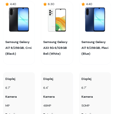
4.40
6.30
4.40
Samsung Galaxy
Samsung Galaxy
Samsung Galaxy
A17 8/256GB, Crni
A33 5G 6/128GB
A17 8/256GB, Plavi
(Black)
Beli (White)
(Blue)
Displej
Displej
Displej
6.7"
6.4"
6.7"
Kamera
Kamera
Kamera
MP
48MP
50MP