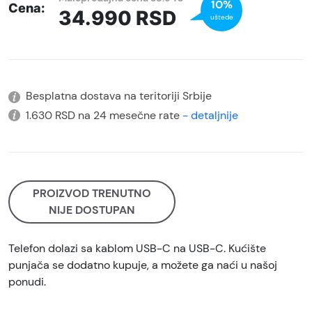
10%
Cena:
34.990
RSD
uštede
Besplatna dostava na teritoriji Srbije
1.630 RSD na 24 mesečne rate
- detaljnije
PROIZVOD TRENUTNO
NIJE DOSTUPAN
Telefon dolazi sa kablom USB-C na USB-C. Kućište
punjača se dodatno kupuje, a možete ga naći u našoj
ponudi.