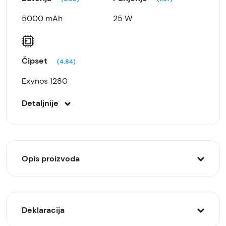
5000 mAh
25 W
Čipset
(4.84)
Exynos 1280
Detaljnije
Opis proizvoda
Sa novim 5G standardom podataka, možete
osetiti neverovatnu brzinu – bilo da se radi o
Deklaracija
deljenju sadržaja, glatkom igranju igara,