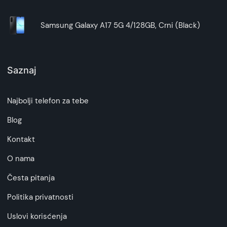
brine da tvoj
Galaxy A27 5G
uvek izgleda čisto, a
Corning Gorilla Glass Victus+ pruža izdržljivost i
Samsung Galaxy A17 5G 4/128GB, Crni (Black)
otpornost na ogrebotine.
One UI 8.5. Tvoj Galaxy. Na tvoj način
Novi One UI 8.5 može mnogo više – od
preuzimanja dosadnih zadataka, preko pametnih
Saznaj
predloga u pravom trenutku, do prilagođavanja
ličnim ukusima i navikama korišćenja.
Zahvaljujući dubljoj integraciji AI u sistem,
Najbolji telefon za tebe
dobijaš slobodu da ostvariš veću produktivnost i
Blog
kreativnost. Doživi besprekornu inteligenciju svog
Galaxy uređaja koja ti omogućava da vidiš više,
Kontakt
stvaraš više i razumeš više.
Samsung Knox štiti tvoju privatnost i
O nama
podatke
Česta pitanja
Knox Vault sa sertifikatom EAL5+ na modelu
Galaxy A27 5G
čuva tvoje privatne podatke na
Politika privatnosti
bezbednom. Svrstaj fotografije sa osetljivim
Uslovi korisćenja
podacima u privatne albume i pristupaj im na