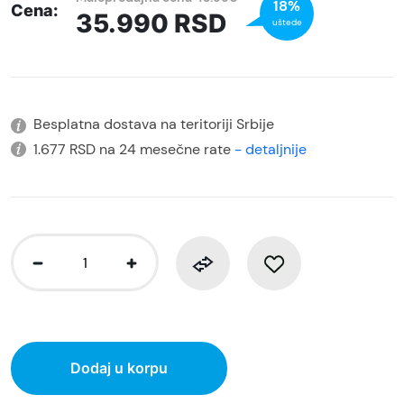
18%
Cena:
35.990
RSD
uštede
Besplatna dostava na teritoriji Srbije
1.677 RSD na 24 mesečne rate
- detaljnije
Dodaj u korpu