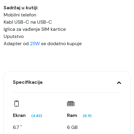
Sadržaj u kutiji:
Mobilni telefon
Kabl USB-C na USB-C
Iglica za vađenje SIM kartice
Uputstvo
Adapter od
25W
se dodatno kupuje
Specifikacija
Ekran
Ram
(4.82)
(6.11)
6.7 "
6 GB