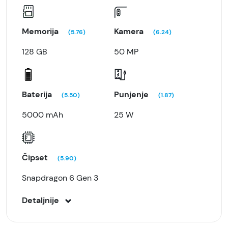
Memorija
Kamera
(5.76)
(6.24)
128 GB
50 MP
Baterija
Punjenje
(5.50)
(1.87)
5000 mAh
25 W
Čipset
(5.90)
Snapdragon 6 Gen 3
Detaljnije