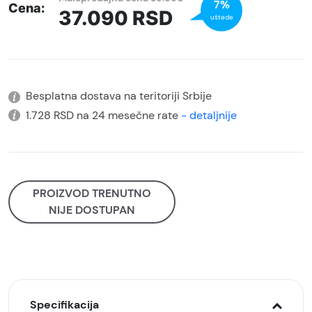
7%
Cena:
37.090
RSD
uštede
Besplatna dostava na teritoriji Srbije
1.728 RSD na 24 mesečne rate
- detaljnije
PROIZVOD TRENUTNO
NIJE DOSTUPAN
Specifikacija