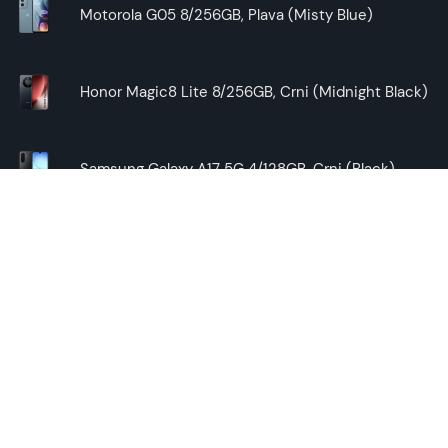
Motorola G05 8/256GB, Plava (Misty Blue)
Honor Magic8 Lite 8/256GB, Crni (Midnight Black)
Samsung Galaxy A17 5G 4/128GB, Crni (Black)
Saznaj
Najbolji telefon za tebe
Blog
Kontakt
O nama