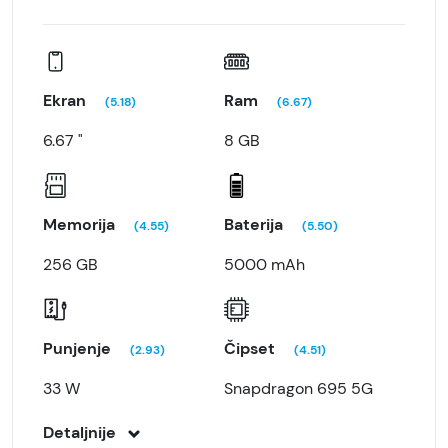
Ekran
Ram
(5.18)
(6.67)
6.67 "
8 GB
Memorija
Baterija
(4.55)
(5.50)
256 GB
5000 mAh
Punjenje
Čipset
(2.93)
(4.51)
33 W
Snapdragon 695 5G
Detaljnije