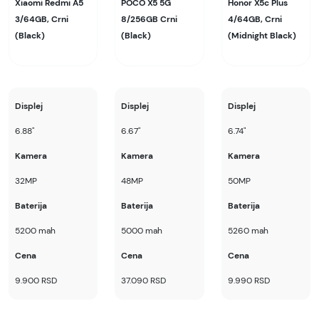
Xiaomi Redmi A5
POCO X5 5G
Honor X5c Plus
3/64GB, Crni
8/256GB Crni
4/64GB, Crni
(Black)
(Black)
(Midnight Black)
Displej
Displej
Displej
6.88"
6.67"
6.74"
Kamera
Kamera
Kamera
32MP
48MP
50MP
Baterija
Baterija
Baterija
5200 mah
5000 mah
5260 mah
Cena
Cena
Cena
9.900 RSD
37.090 RSD
9.990 RSD